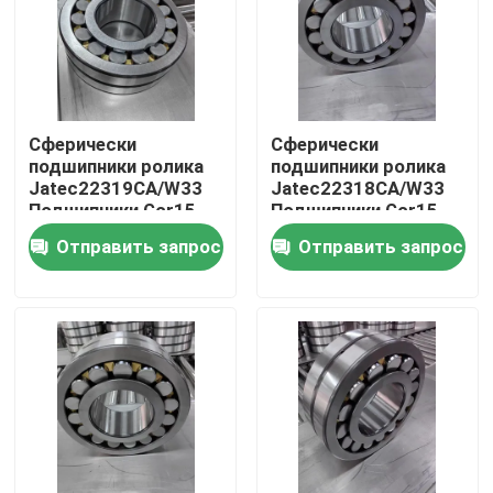
О нас
Тур по фабрике
Сферически
Сферически
подшипники ролика
подшипники ролика
Jatec22319CA/W33
Jatec22318CA/W33
Контроль качества
Подшипники Gcr15
Подшипники Gcr15
Китай 95×200×67
Китай 90×190×64
Отправить запрос
Отправить запрос
вентилятора
вентилятора
Связаться с нами
Новости
Случаи
Промышленный подшипник ролика