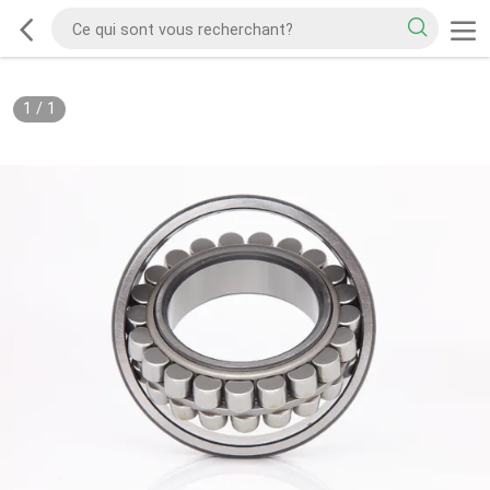
1
/
1