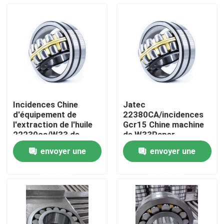
Incidences Chine
Jatec
d'équipement de
22380CA/incidences
l'extraction de l'huile
Gcr15 Chine machine
22230ca/W33 de
de W33Paper
Jacet
envoyer une
envoyer une
Domicile
demande
demande
Des produits
Vidéos