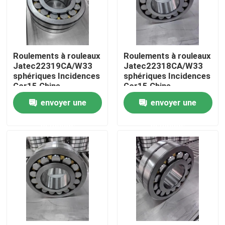
À propos de nous
Roulements à rouleaux
Roulements à rouleaux
Visite de l'usine
Jatec22319CA/W33
Jatec22318CA/W33
sphériques Incidences
sphériques Incidences
Gcr15 Chine
Gcr15 Chine
Contrôle de qualité
95×200×67 de fan
90×190×64 de fan
envoyer une
envoyer une
demande
demande
Nous contacter
Des nouvelles
Cas
Roulement à rouleaux industriel