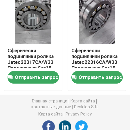
Сферически подшипник ролика
Глубокий шарикоподшипник паза
Сферически
Сферически
Цилиндрический подшипник ролика
подшипники ролика
подшипники ролика
Jatec22317CA/W33
Jatec22316CA/W33
Подшипники Gcr15
Подшипники Gcr15
Подшипники сплющенного ролика точности
Китай 85×180×60
Китай вентилятора
Отправить запрос
Отправить запрос
вентилятора
80×170×58
Подшипники строительного оборудования
Главная страница
Карта сайта
Подшипники машинного оборудования минировани
контактные данные
Desktop Site
Карта сайта
Privacy Policy
Подшипники машинного оборудования ткани