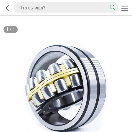
1
/
1