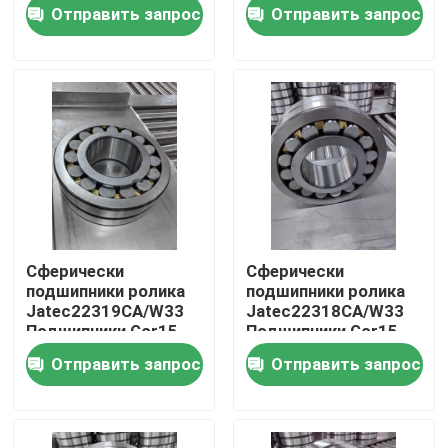
Отправить запрос
Отправить запрос
О нас
Тур по фабрике
Контроль качества
Связаться с нами
Сферически
Сферически
подшипники ролика
подшипники ролика
Новости
Jatec22319CA/W33
Jatec22318CA/W33
Подшипники Gcr15
Подшипники Gcr15
Китай 95×200×67
Китай 90×190×64
Отправить запрос
Отправить запрос
вентилятора
вентилятора
Случаи
Промышленный подшипник ролика