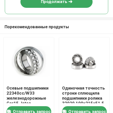
Продолжать
Порекомендованные продукты
Дом
Осевые подшипники
Одиночная точность
22340cc/W33
строки сплющила
Продукты
железнодорожные
подшипники ролика
Gcr15 Jatec
32020 100x215x51.5
Отправить запрос
Отправить запрос
Ролики