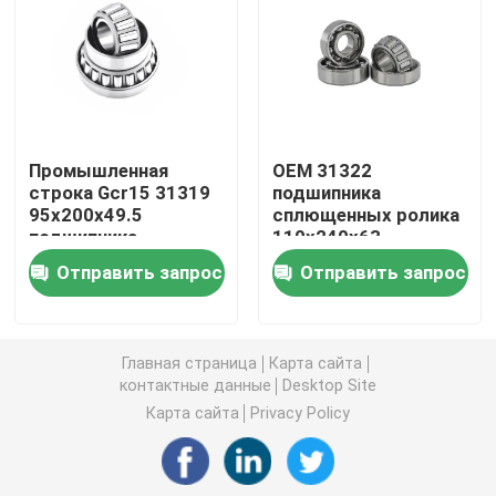
Сферически подшипник ролика
Глубокий шарикоподшипник паза
Промышленная
OEM 31322
строка Gcr15 31319
подшипника
Цилиндрический подшипник ролика
95x200x49.5
сплющенных ролика
подшипника
110x240x63
сплющенного ролика
точности
Подшипники сплющенного ролика точности
Отправить запрос
Отправить запрос
одиночная
Подшипники строительного оборудования
Главная страница
Карта сайта
контактные данные
Desktop Site
Подшипники машинного оборудования минировани
Карта сайта
Privacy Policy
Подшипники машинного оборудования ткани