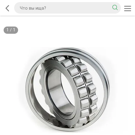
1
/
1