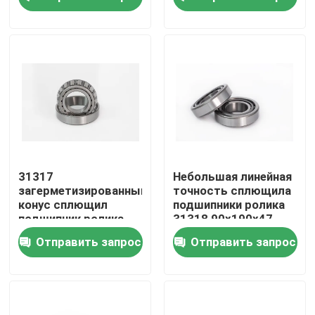
О нас
Тур по фабрике
Контроль качества
Связаться с нами
31317
Небольшая линейная
загерметизированный
точность сплющила
конус сплющил
подшипники ролика
Новости
подшипник ролика
31318 90x190x47
Gcr15 85x180x44.5
Отправить запрос
Отправить запрос
Случаи
Промышленный подшипник ролика