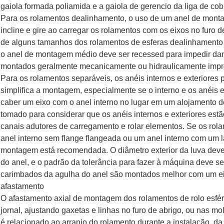
gaiola formada poliamida e a gaiola de gerencio da liga de cob
Para os rolamentos dealinhamento, o uso de um anel de monta
incline e gire ao carregar os rolamentos com os eixos no furo 
de alguns tamanhos dos rolamentos de esferas dealinhamento 
o anel de montagem médio deve ser recessed para impedir da
montados geralmente mecanicamente ou hidraulicamente impr
Para os rolamentos separáveis, os anéis internos e exterior
simplifica a montagem, especialmente se o interno e os anéis e
caber um eixo com o anel interno no lugar em um alojamento d
tomado para considerar que os anéis internos e exteriores estã
canais adutores de carregamento e rolar elementos. Se os rola
anel interno sem flange flangeada ou um anel interno com um 
montagem está recomendada. O diâmetro exterior da luva deve s
do anel, e o padrão da tolerância para fazer à máquina deve se
carimbados da agulha do anel são montados melhor com um ei
afastamento
O afastamento axial de montagem dos rolamentos de rolo esfér
jornal, ajustando gaxetas e linhas no furo de abrigo, ou nas m
é relacionado ao arranjo do rolamento durante a instalação, da 