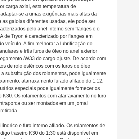
or carga axial, esta temperatura de
adaptar-se a umas exigências mais altas da
 as gaiolas diferentes usadas, ele pode ser
acterizados pelo anel interno sem flanges e o
A de Tryon é caracterizado por flanges em
 veículo. A fim melhorar a lubrificação do
nulares e três furos de óleo no anel exterior
rregamento /W33 do cargo-ajuste. De acordo com
os de rolo esféricos com os furos de óleo
r e a substituição dos rolamentos, pode igualmente
raxamento, atarraxamento furado afilado do 1:12,
suários especiais pode igualmente fornecer os
o K30. Os rolamentos com atarraxamento no furo
ntraporca ou ser montados em um jornal
retirada.
ilíndrico e furo interno afilado. Os rolamentos de
ódigo traseiro K30 do 1:30 está disponível em