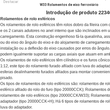
Destacar:
W33 Rolamentos de eixo ferroviário
Introdução
produto
de
2234
Rolamentos de rolo esféricos
Os rolamentos de rolo esféricos têm rolos dobro da fileira com 
e os 2 canais adutores no anel interno que são inclinados em um
carregamento. Esta construção engenhoso fá-la quealinha, assi
ou do eixo do ângulo do eixo e do alojamento de carregamento
instalação ou a deflexão do eixo causados por erros do ângulo
podem igualmente suportar as cargas axiais que atuam em amb
Os rolamentos de rolo esféricos têm cilíndrico e os furos cônic
1:12, este tipo do rolamento furado afilado com luva do adapta
esferas dealinhamento furados afilados para montar convenien
pisado.
Os tipos de rolamentos de rolo esféricos são: rolamentos de ro
esférico afilado do rolo do furo (tipo 20000CCK); Rolamentos d
rolamentos de rolo esféricos (tipo 20000CCK/W33); Rolamentos
adaptador (tipo 20000CCK+H); Há 6 tipos de rolamentos de r
luva do adaptador.