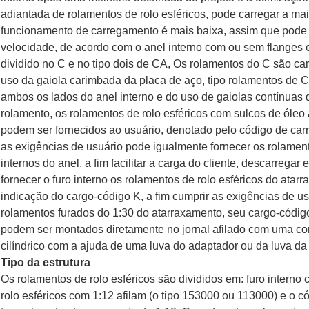
adiantada de rolamentos de rolo esféricos, pode carregar a mai
funcionamento de carregamento é mais baixa, assim que pode 
velocidade, de acordo com o anel interno com ou sem flanges e
dividido no C e no tipo dois de CA, Os rolamentos do C são car
uso da gaiola carimbada da placa de aço, tipo rolamentos de C
ambos os lados do anel interno e do uso de gaiolas contínuas do
rolamento, os rolamentos de rolo esféricos com sulcos de óleo a
podem ser fornecidos ao usuário, denotado pelo código de ca
as exigências de usuário pode igualmente fornecer os rolament
internos do anel, a fim facilitar a carga do cliente, descarrega
fornecer o furo interno os rolamentos de rolo esféricos do atar
indicação do cargo-código K, a fim cumprir as exigências de u
rolamentos furados do 1:30 do atarraxamento, seu cargo-códig
podem ser montados diretamente no jornal afilado com uma co
cilíndrico com a ajuda de uma luva do adaptador ou da luva da 
Tipo da estrutura
Os rolamentos de rolo esféricos são divididos em: furo interno c
rolo esféricos com 1:12 afilam (o tipo 153000 ou 113000) e o c