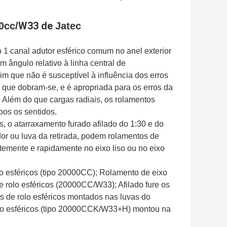
W33 de
0cc/
Jatec
o 1 canal adutor esférico comum no anel exterior
 ângulo relativo à linha central de
m que não é susceptível à influência dos erros
 que dobram-se, e é apropriada para os erros da
. Além do que cargas radiais, os rolamentos
os os sentidos.
os, o atarraxamento furado afilado do 1:30 e do
dor ou luva da retirada, podem rolamentos de
temente e rapidamente no eixo liso ou no eixo
lo esféricos (tipo 20000CC); Rolamento de eixo
e rolo esféricos (20000CC/W33); Afilado fure os
 de rolo esféricos montados nas luvas do
olo esféricos (tipo 20000CCK/W33+H) montou na