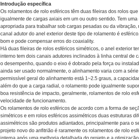
Introdução específica
Os rolamentos de rolo esféricos têm duas fileiras dos rolos que
igualmente de cargas axiais em um ou outro sentido. Tem uma 
apropriada para trabalhar sob cargas pesadas ou da vibração, 
canal adutor do anel exterior deste tipo de rolamento é esfér
bom e pode compensar erros do coaxiality.
Há duas fileiras de rolos esféricos simétricos, o anel exterior
interno tem dois canais adutores inclinados à linha central 
o desempenho, quando o eixo é dobrado pela força ou instalad
ainda ser usado normalmente, o alinhamento varia com a séri
permissível geral do alinhamento está 1~2.5 graus, a capacida
além do que a carga radial, o rolamento pode igualmente supor
boa resistência de impacto, geralmente, rolamentos de rolo es
velocidade de funcionamento.
Os rolamentos de rolo esféricos de acordo com a forma de seção
simétricos e em rolos esféricos assimétricos duas estruturas di
assimétricos são produtos adiantados, principalmente para o s
projeto novo do anfitrião é raramente os rolamentos de rolo esf
interna após uma melhoria detalhada do projeto e a otimizaç