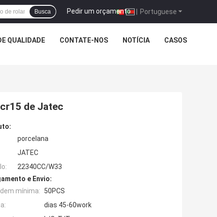
Pedir um orçamento
|
Portuguese
Busca
E QUALIDADE
CONTATE-NOS
NOTÍCIA
CASOS
cr15 de Jatec
uto:
porcelana
JATEC
o:
22340CC/W33
amento e Envio:
rdem mínima:
50PCS
a:
dias 45-60work