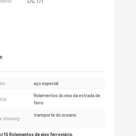
mento:
L/C, T/T
ec
tor:
aço especial
Rolamentos do eixo da estrada de
ria:
ferro
transporte do oceano
e shiooing:
cr15 Rolamentos de eixo ferroviário
,