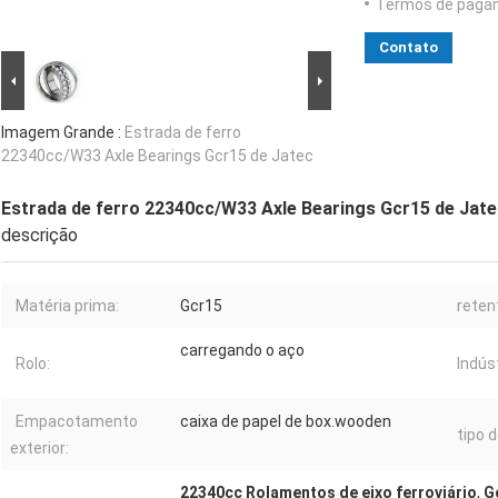
Termos de paga
Contato
Imagem Grande :
Estrada de ferro
22340cc/W33 Axle Bearings Gcr15 de Jatec
Estrada de ferro 22340cc/W33 Axle Bearings Gcr15 de Jat
descrição
Matéria prima:
Gcr15
reten
carregando o aço
Rolo:
Indúst
Empacotamento
caixa de papel de box.wooden
tipo d
exterior:
22340cc Rolamentos de eixo ferroviário
,
G