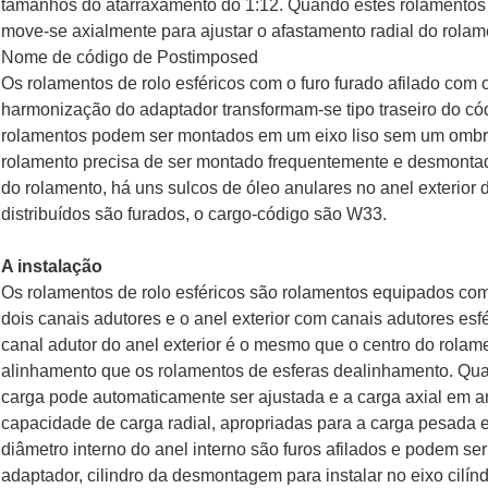
tamanhos do atarraxamento do 1:12. Quando estes rolamentos s
move-se axialmente para ajustar o afastamento radial do rolam
Nome de código de Postimposed
Os rolamentos de rolo esféricos com o furo furado afilado com 
harmonização do adaptador transformam-se tipo traseiro do c
rolamentos podem ser montados em um eixo liso sem um ombro
rolamento precisa de ser montado frequentemente e desmontad
do rolamento, há uns sulcos de óleo anulares no anel exterior 
distribuídos são furados, o cargo-código são W33.
A instalação
Os rolamentos de rolo esféricos são rolamentos equipados com o
dois canais adutores e o anel exterior com canais adutores esfé
canal adutor do anel exterior é o mesmo que o centro do rola
alinhamento que os rolamentos de esferas dealinhamento. Qua
carga pode automaticamente ser ajustada e a carga axial em 
capacidade de carga radial, apropriadas para a carga pesada
diâmetro interno do anel interno são furos afilados e podem s
adaptador, cilindro da desmontagem para instalar no eixo cilínd