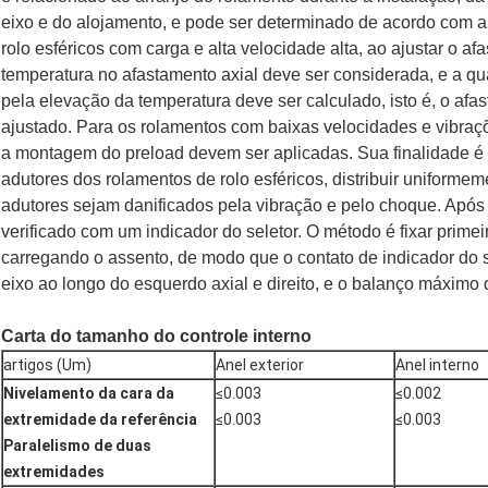
eixo e do alojamento, e pode ser determinado de acordo com a
rolo esféricos com carga e alta velocidade alta, ao ajustar o a
temperatura no afastamento axial deve ser considerada, e a 
pela elevação da temperatura deve ser calculado, isto é, o af
ajustado. Para os rolamentos com baixas velocidades e vibraç
a montagem do preload devem ser aplicadas. Sua finalidade é f
adutores dos rolamentos de rolo esféricos, distribuir uniforme
adutores sejam danificados pela vibração e pelo choque. Após 
verificado com um indicador do seletor. O método é fixar prime
carregando o assento, de modo que o contato de indicador do se
eixo ao longo do esquerdo axial e direito, e o balanço máximo 
Carta do tamanho do controle interno
artigos (Um)
Anel exterior
Anel interno
Nivelamento da cara da
≤0.003
≤0.002
extremidade da referência
≤0.003
≤0.003
Paralelismo de duas
extremidades