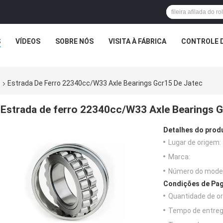
S
VÍDEOS
SOBRE NÓS
VISITA À FÁBRICA
CONTROLE D
o
Estrada De Ferro 22340cc/W33 Axle Bearings Gcr15 De Jatec
Estrada de ferro 22340cc/W33 Axle Bearings G
Detalhes do prod
Lugar de origem:
Marca:
Número do model
Condições de Pag
Quantidade de o
Tempo de entreg