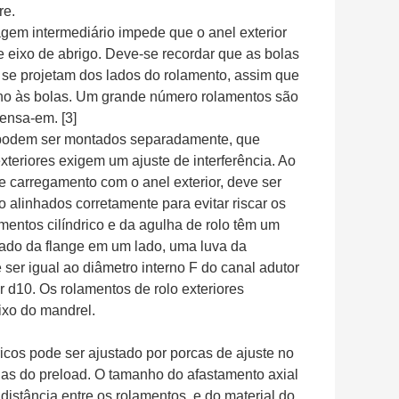
re.
gem intermediário impede que o anel exterior
de eixo de abrigo. Deve-se recordar que as bolas
se projetam dos lados do rolamento, assim que
no às bolas. Um grande número rolamentos são
ensa-em. [3]
es podem ser montados separadamente, que
xteriores exigem um ajuste de interferência. Ao
e carregamento com o anel exterior, deve ser
o alinhados corretamente para evitar riscar os
mentos cilíndrico e da agulha de rolo têm um
lado da flange em um lado, uma luva da
er igual ao diâmetro interno F do canal adutor
r d10. Os rolamentos de rolo exteriores
xo do mandrel.
icos pode ser ajustado por porcas de ajuste no
olas do preload. O tamanho do afastamento axial
distância entre os rolamentos, e do material do