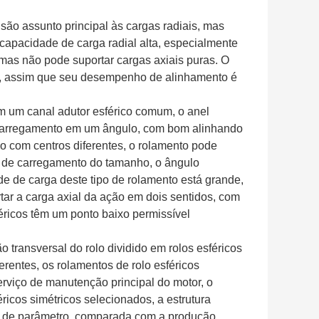
 são assunto principal às cargas radiais, mas
capacidade de carga radial alta, especialmente
mas não pode suportar cargas axiais puras. O
ico, assim que seu desempenho de alinhamento é
 tem um canal adutor esférico comum, o anel
de carregamento em um ângulo, com bom alinhando
o com centros diferentes, o rolamento pode
e de carregamento do tamanho, o ângulo
de de carga deste tipo de rolamento está grande,
tar a carga axial da ação em dois sentidos, com
féricos têm um ponto baixo permissível
 transversal do rolo dividido em rolos esféricos
ferentes, os rolamentos de rolo esféricos
erviço de manutenção principal do motor, o
éricos simétricos selecionados, a estrutura
ão de parâmetro, comparada com a produção