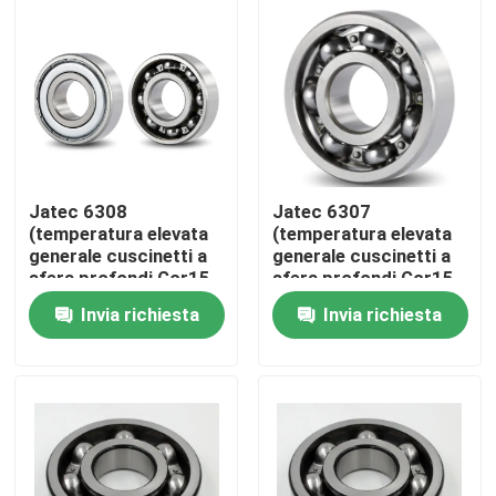
Chi siamo
Giro della fabbrica
Controllo di qualità
Jatec 6308
Jatec 6307
(temperatura elevata
(temperatura elevata
generale cuscinetti a
generale cuscinetti a
Contattaci
sfera profondi Gcr15
sfera profondi Gcr15
40×90×23 della
35×80×21 della
Invia richiesta
Invia richiesta
scanalatura del
scanalatura del
Notizia
motore)
motore)
Casi
Cuscinetto a rulli industriale