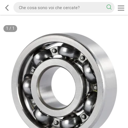
1
/
1