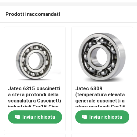
Prodotti raccomandati
Jatec 6315 cuscinetti
Jatec 6309
a sfera profondi della
(temperatura elevata
Casa
scanalatura Cuscinetti
generale cuscinetti a
industriali Gcr15 Cina
sfera profondi Gcr15
del riduttore
45×100×25 della
Prodotti
Invia richiesta
Invia richiesta
scanalatura del
motore)
Video