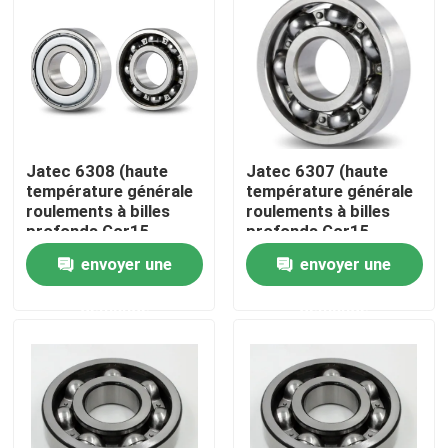
À propos de nous
Visite de l'usine
Jatec 6308 (haute
Jatec 6307 (haute
Contrôle de qualité
température générale
température générale
roulements à billes
roulements à billes
profonds Gcr15
profonds Gcr15
Nous contacter
40×90×23 de
35×80×21 de
envoyer une
envoyer une
cannelure de moteur)
cannelure de moteur)
demande
demande
Des nouvelles
Cas
Roulement à rouleaux industriel