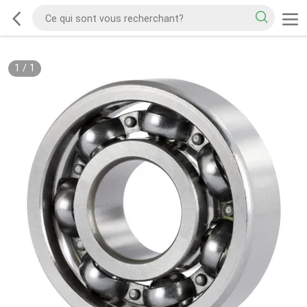
1
/
1