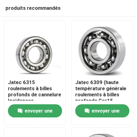
produits recommandés
Jatec 6315
Jatec 6309 (haute
roulements à billes
température générale
profonds de cannelure
roulements à billes
Domicile
Incidences
profonds Gcr15
industrielles Gcr15
45×100×25 de
envoyer une
envoyer une
Chine de réducteur
cannelure de moteur)
Des produits
demande
demande
Vidéos