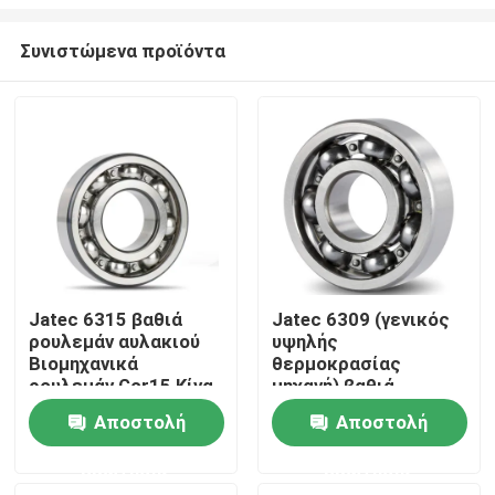
Συνιστώμενα προϊόντα
Jatec 6315 βαθιά
Jatec 6309 (γενικός
ρουλεμάν αυλακιού
υψηλής
Σπίτι
Βιομηχανικά
θερμοκρασίας
ρουλεμάν Gcr15 Κίνα
μηχανή) βαθιά
μειωτών
ρουλεμάν Gcr15
Προϊόντα
Αποστολή
Αποστολή
45×100×25 αυλακιού
ερώτησης
ερώτησης
Βίντεο