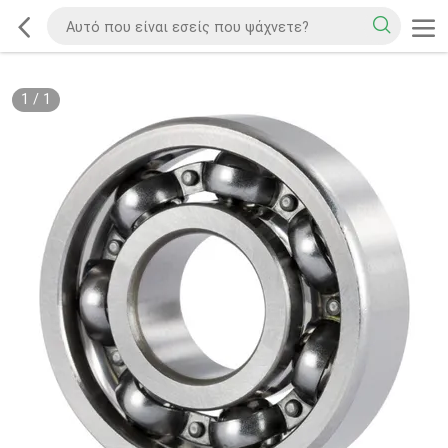
1
/
1