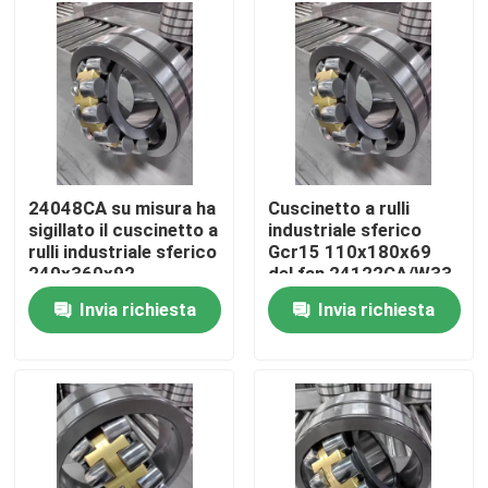
Chi siamo
Giro della fabbrica
Controllo di qualità
24048CA su misura ha
Cuscinetto a rulli
sigillato il cuscinetto a
industriale sferico
rulli industriale sferico
Gcr15 110x180x69
Contattaci
240x360x92
del fan 24122CA/W33
Invia richiesta
Invia richiesta
Notizia
Casi
Cuscinetto a rulli industriale