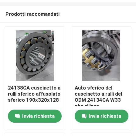
Prodotti raccomandati
24138CA cuscinetto a
Auto sferico del
rulli sferico affusolato
cuscinetto a rulli del
Casa
sferico 190x320x128
ODM 24134CA W33
che allinea
170x280x109
Prodotti
Invia richiesta
Invia richiesta
Video