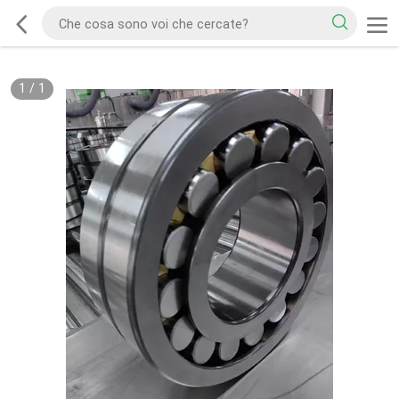
1
/
1