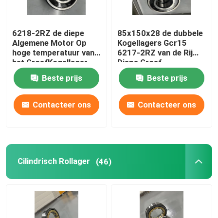
6218-2RZ de diepe
85x150x28 de dubbele
Algemene Motor Op
Kogellagers Gcr15
hoge temperatuur van
6217-2RZ van de Rij
het GroefKogellager
Diepe Groef
Gcr15 90x160x30
Beste prijs
Beste prijs
Contacteer ons
Contacteer ons
Cilindrisch Rollager
(46)