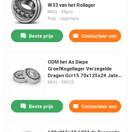
W33 van het Rollager
MOQ：50pcs
Prijs：negotiate
Beste prijs
Contacteer ons
ODM het As Diepe
GroefKogellager Verzegelde
Dragen Gcr15 70x125x24 Jatec
6214-2RZ
MOQ：50PCS
Beste prijs
Contacteer ons