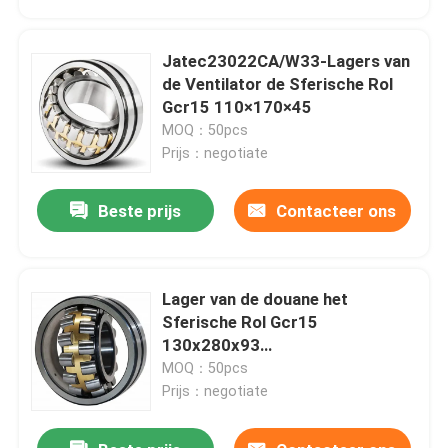
Jatec23022CA/W33-Lagers van
de Ventilator de Sferische Rol
Gcr15 110×170×45
MOQ：50pcs
Prijs：negotiate
Beste prijs
Contacteer ons
Lager van de douane het
Thuis
Sferische Rol Gcr15
130x280x93
Jatec22326CA/W33
MOQ：50pcs
Producten
Prijs：negotiate
Videos