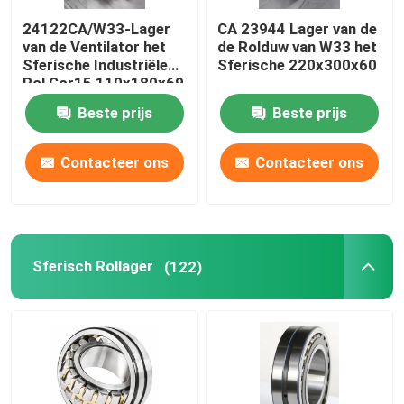
24122CA/W33-Lager
CA 23944 Lager van de
De Lagers van de schroefcompressor
van de Ventilator het
de Rolduw van W33 het
Sferische Industriële
Sferische 220x300x60
Rol Gcr15 110x180x69
Elektrische Motorlagers
Beste prijs
Beste prijs
Contacteer ons
Contacteer ons
Sferisch Rollager
(122)