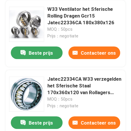
W33 Ventilator het Sferische
Rolling Dragen Gcr15
Jatec22336CA 180x380x126
MOQ：50pcs
Prijs：negotiate
Beste prijs
Contacteer ons
Jatec22334CA W33 verzegelden
het Sferische Staal
170x360x120 van Rollagers
Gcr15
MOQ：50pcs
Prijs：negotiate
Beste prijs
Contacteer ons