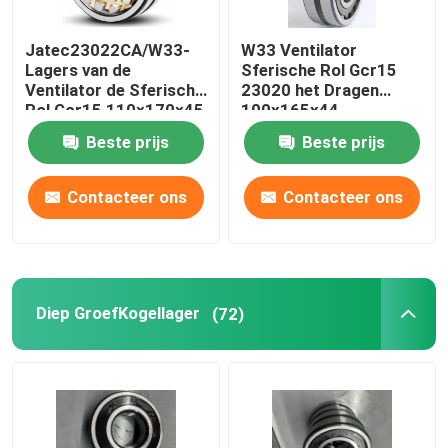
Jatec23022CA/W33-
W33 Ventilator
Lagers van de
Sferische Rol Gcr15
Ventilator de Sferische
23020 het Dragen
Rol Gcr15 110×170×45
100x165x44
Jatec23020CA
Beste prijs
Beste prijs
Contacteer ons
Contacteer ons
Diep GroefKogellager
(72)