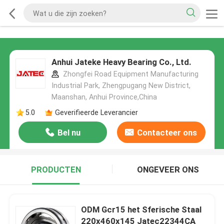
Anhui Jateke Heavy Bearing Co., Ltd.
Zhongfei Road Equipment Manufacturing
Industrial Park, Zhengpugang New District,
Maanshan, Anhui Province,China
5.0
Geverifieerde Leverancier
Bel nu
Contacteer ons
PRODUCTEN
ONGEVEER ONS
ODM Gcr15 het Sferische Staal
220x460x145 Jatec22344CA