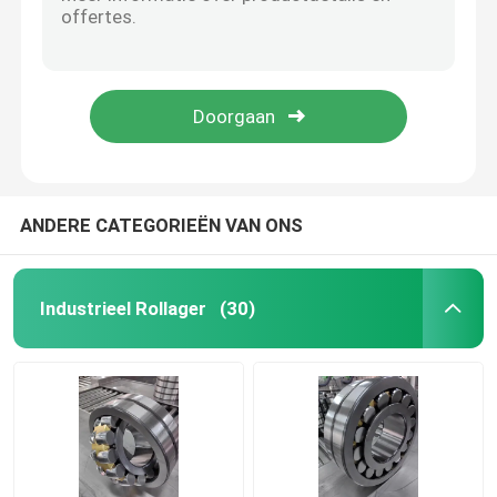
Jatec22272CA/Sferische de Rollagers van W33 Ventilatorlagers Gcr15 China 360*650*170
Jatec 6000 (algemene op hoge temperatuur motor) Diepe Groefkogellagers Gcr15 10×26×8
Sferisch Rollager
Jatec 6001 (algemene op hoge temperatuur motor) Diepe Groefkogellagers Gcr15 12×28×8
Jatec 6002 (algemene op hoge temperatuur motor) Diepe Groefkogellagers Gcr15 15×32×9
Diep GroefKogellager
Jatec 6003 (algemene op hoge temperatuur motor) Diepe Groefkogellagers Gcr15 17×35×10
Cilindrisch Rollager
ANDERE CATEGORIEËN VAN ONS
De Lagers van de precisie Verminderde Rol
Industrieel Rollager
(30)
De Lagers van het bouwmateriaal
De lagers van mijnbouwmachines
Textielmachineslagers