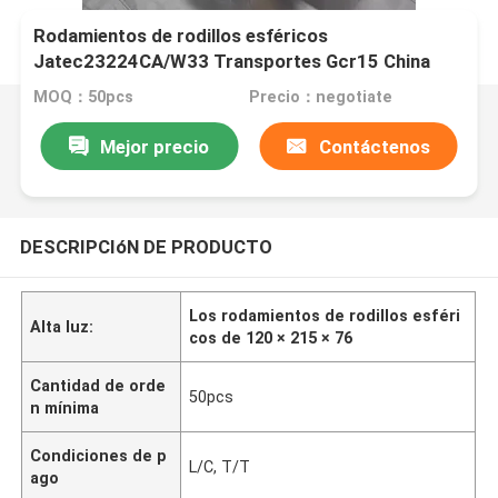
Rodamientos de rodillos esféricos
Jatec23224CA/W33 Transportes Gcr15 China
120×215×76 de la fan
MOQ：50pcs
Precio：negotiate
Mejor precio
Contáctenos
DESCRIPCIóN DE PRODUCTO
Los rodamientos de rodillos esféri
Alta luz:
cos de 120 × 215 × 76
Cantidad de orde
50pcs
n mínima
Condiciones de p
L/C, T/T
ago