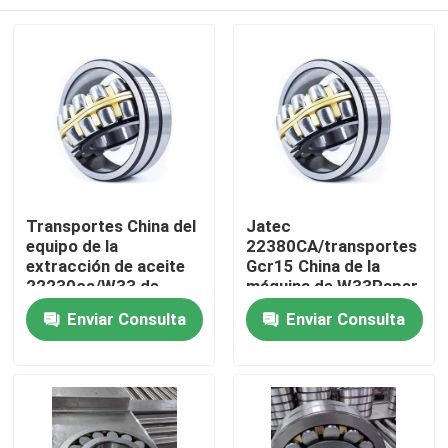
Transportes China del
Jatec
equipo de la
22380CA/transportes
extracción de aceite
Gcr15 China de la
22230ca/W33 de
máquina de W33Paper
Jacet
Casa
Enviar Consulta
Enviar Consulta
Productos
Vídeos