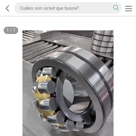
1
/
1