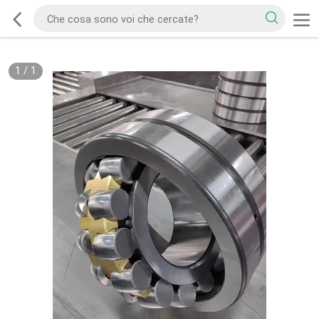
1
/
1