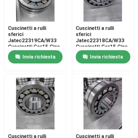
Chi siamo
Cuscinetti a rulli
Cuscinetti a rulli
sferici
sferici
Giro della fabbrica
Jatec22319CA/W33
Jatec22318CA/W33
Cuscinetti Gcr15 Cina
Cuscinetti Gcr15 Cina
95×200×67 del fan
90×190×64 del fan
Invia richiesta
Invia richiesta
Controllo di qualità
Contattaci
Notizia
Casi
Cuscinetto a rulli industriale
Cuscinetti a rulli
Cuscinetti a rulli