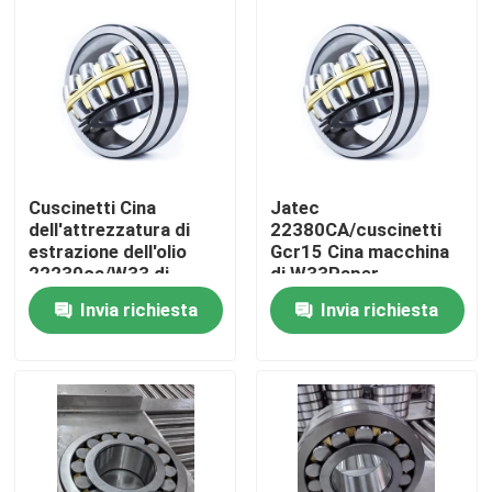
Cuscinetti Cina
Jatec
dell'attrezzatura di
22380CA/cuscinetti
estrazione dell'olio
Gcr15 Cina macchina
22230ca/W33 di
di W33Paper
Jacet
Invia richiesta
Invia richiesta
Casa
Prodotti
Video