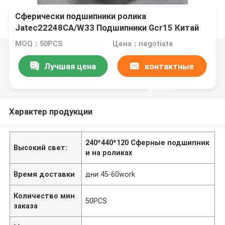
Сферически подшипники ролика
Jatec22248CA/W33 Подшипники Gcr15 Китай
вентилятора 240*440*120
MOQ：50PCS
Цена：negotiate
Лучшая цена
контактные
данные
Характер продукции
240*440*120 Сферные подшипник
Высокий свет:
и на роликах
Время доставки
дни 45-60work
Количество мин
50PCS
заказа