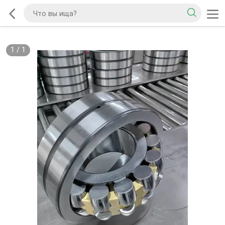
1
/
1