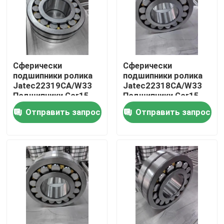
О нас
Тур по фабрике
Сферически
Сферически
подшипники ролика
подшипники ролика
Jatec22319CA/W33
Jatec22318CA/W33
Контроль качества
Подшипники Gcr15
Подшипники Gcr15
Китай 95×200×67
Китай 90×190×64
Отправить запрос
Отправить запрос
вентилятора
вентилятора
Связаться с нами
Новости
Случаи
Промышленный подшипник ролика