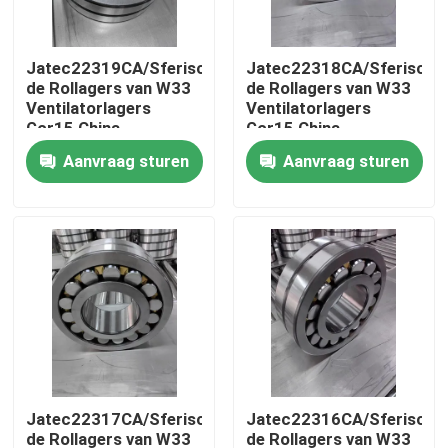
Over ons
Jatec22319CA/Sferische
Jatec22318CA/Sferische
de Rollagers van W33
de Rollagers van W33
Ventilatorlagers
Ventilatorlagers
Fabrieksrondleiding
Gcr15 China
Gcr15 China
95×200×67
90×190×64
Aanvraag sturen
Aanvraag sturen
Kwaliteitscontrole
Neem contact op
Nieuws
Gevallen
Jatec22317CA/Sferische
Jatec22316CA/Sferische
Industrieel Rollager
de Rollagers van W33
de Rollagers van W33