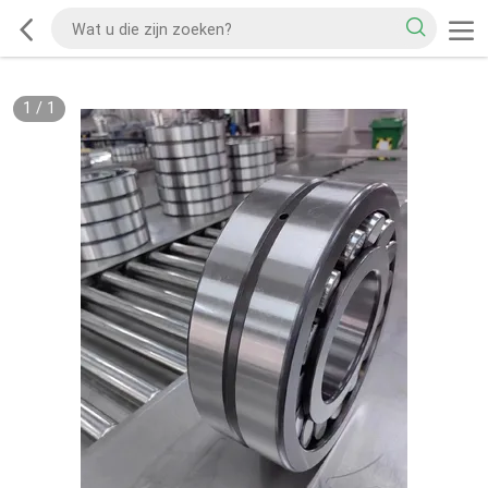
1
/
1