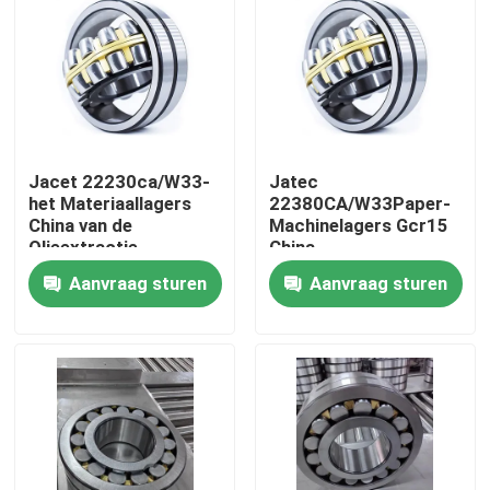
Jacet 22230ca/W33-
Jatec
het Materiaallagers
22380CA/W33Paper-
China van de
Machinelagers Gcr15
Olieextractie
China
Aanvraag sturen
Aanvraag sturen
Thuis
Producten
Videos