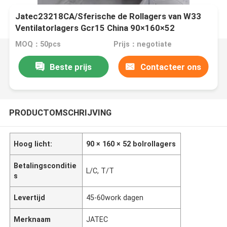
Jatec23218CA/Sferische de Rollagers van W33
Ventilatorlagers Gcr15 China 90×160×52
MOQ：50pcs
Prijs：negotiate
Beste prijs
Contacteer ons
PRODUCTOMSCHRIJVING
Hoog licht:
90 × 160 × 52 bolrollagers
Betalingsconditie
L/C, T/T
s
Levertijd
45-60work dagen
Merknaam
JATEC