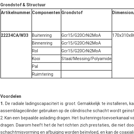
Grondstof & Structuur
Artikelnummer.
Componenten
Grondstof
Dimensio
22234CA/W33
Buitenring
Gcr15/G20CrNi2MoA
170x310x8
Binnenring
Gcr15/G20CrNi2MoA
Rol
Gcr15/G20CrNi2MoA
Kooi
Staal/Messing/Polyamide
Pal
Ruimtering
Voordelen
1.
De radiale ladingscapaciteit is groot. Gemakkelijk te installeren, k
assemblagecilinder gebruiken op de cilindrische schacht wordt geïnst
2. Kan een bepaalde aslading dragen. Het buitenringstoevoerkanaal van 
dragen. Daarom heeft het de het richten zich prestaties, die niet do
schachtmisvorming en afbuiging worden beïnvloed, en kan de coaxia