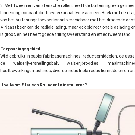
3. Met twee rijen van sferische rollen, heeft de buitenring een geme
binnenring concaaf die toevoerkanaal twee aan een Hoek met de dra
van het buitenringstoevoerkanaal verenigbaar met het dragende cen
4. Naast beer kan de radiale lading, maar ook bidirectionele aslading 
is groot, en het heeft goede trillingsweerstand en effectweerstand.
Toepassingsgebied
Wijd gebruikt in papierfabricagemachines, reductiemiddelen, de asse
de walserijversnellingsbak, walserijbroodjes, maalmach
houtbewerkingsmachines, diverse industriële reductiemiddelen en an
Hoe te om Sferisch Rollager te installeren?