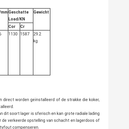
n/mm
Geschatte
Gewicht
Load/KN
Cor
Cr
6
1130
1587
29.2
kg
an direct worden geïnstalleerd of de strakke die koker,
alleerd.
dit soort lager is sferisch en kan grote radiale lading
or de verkeerde opstelling van schacht en lagerdoos of
lityfout compenseren.