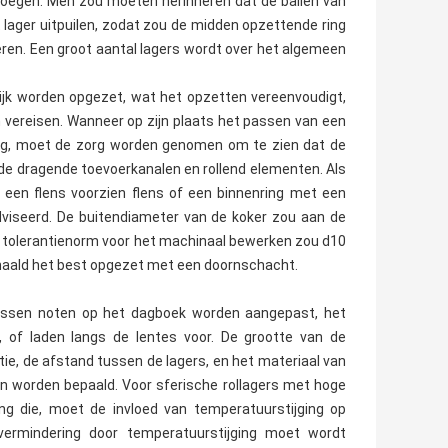
roegen. Men zou moeten herinneren dat de ballen van
 lager uitpuilen, zodat zou de midden opzettende ring
ren. Een groot aantal lagers wordt over het algemeen
lijk worden opgezet, wat het opzetten vereenvoudigt,
m vereisen. Wanneer op zijn plaats het passen van een
ing, moet de zorg worden genomen om te zien dat de
 de dragende toevoerkanalen en rollend elementen. Als
n een flens voorzien flens of een binnenring met een
viseerd. De buitendiameter van de koker zou aan de
de tolerantienorm voor het machinaal bewerken zou d10
snaald het best opgezet met een doornschacht.
passen noten op het dagboek worden aangepast, het
 of laden langs de lentes voor. De grootte van de
atie, de afstand tussen de lagers, en het materiaal van
n worden bepaald. Voor sferische rollagers met hoge
g die, moet de invloed van temperatuurstijging op
vermindering door temperatuurstijging moet wordt