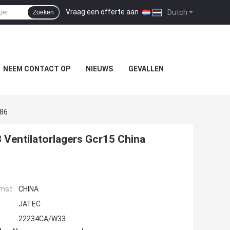
Vraag een offerte aan
|
Dutch
Zoeken
NEEM CONTACT OP
NIEUWS
GEVALLEN
*86
Ventilatorlagers Gcr15 China
mst:
CHINA
JATEC
22234CA/W33