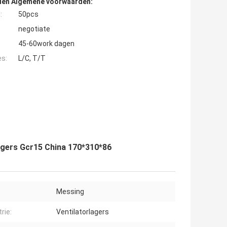
den Algemene voorwaarden:
:
50pcs
negotiate
45-60work dagen
es:
L/C, T/T
agers Gcr15 China 170*310*86
Messing
rie:
Ventilatorlagers