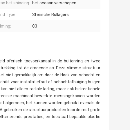
van het shiooing:
het oceaan verschepen
nd Type:
Sferische Rollagers
iming:
C3
eeld sferisch toevoerkanaal in de buitenring en twee
etrekking tot de dragende as. Deze slimme structuur
het niet gemakkelijk om door de Hoek van schacht en
chikt voor installatiefout of schachtafbuiging buigen
n niet alleen radiale lading, maar ook bidirectionele
 precisie-machinaal bewerkte messingskooien worden
het algemeen, het kunnen worden gebruikt evenals de
CA-gebruiken de structuurproducten kooi de met grote
elfsmerende prestaties, en toestaat bepaalde plastic