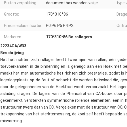
Buiten verpakking:
document box.wooden vakje
type 
Grootte:
170*310*86
Drage
Precisieclassificatie:
P0 P6 P5 P4 P2
Ontru
Markeren:
170*310*86 Bolrollagers
22234CA/W33
Beschrijving
Het het richten zich rollager heeft twee rijen van rollen, één ged
toevoerkanalen in de binnenring en is geneigd aan een Hoek met b
maakt het met automatische het richten zich prestaties, zodat is 
lagerlogeplaats op de fout of schacht die worden beïnvloed die, ges
door de gelegenheden van de Hoekfout wordt veroorzaakt. Het lager ka
aslading dragen. De lagers van de Phericalrol van CA-bouw, door
gekenmerkt, versterkten symmetrische rollende elementen, één in 
structuurontwerp dat van CC. Vergeleken met de structuur van CC, 
trekspanning van het sterktemessing, de kooi zelf heeft bepaalde z
misvorming.