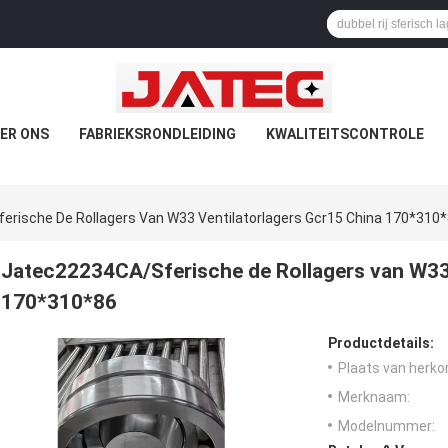
ER ONS
FABRIEKSRONDLEIDING
KWALITEITSCONTROLE
rische De Rollagers Van W33 Ventilatorlagers Gcr15 China 170*310
Jatec22234CA/Sferische de Rollagers van W33 
170*310*86
Productdetails:
Plaats van herko
Merknaam:
Modelnummer: