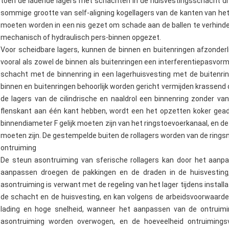
toen de ladende lagers met schachten in de huisvestingsschacht d
sommige grootte van self-aligning kogellagers van de kanten van het
moeten worden in een nis gezet om schade aan de ballen te verhinde
mechanisch of hydraulisch pers-binnen opgezet.
Voor scheidbare lagers, kunnen de binnen en buitenringen afzonder
vooral als zowel de binnen als buitenringen een interferentiepasvor
schacht met de binnenring in een lagerhuisvesting met de buitenr
binnen en buitenringen behoorlijk worden gericht vermijden krassend
de lagers van de cilindrische en naaldrol een binnenring zonder va
flenskant aan één kant hebben, wordt een het opzetten koker gead
binnendiameter F gelijk moeten zijn van het ringstoevoerkanaal, en 
moeten zijn. De gestempelde buiten de rollagers worden van de ring
ontruiming
De steun asontruiming van sferische rollagers kan door het aan
aanpassen droegen de pakkingen en de draden in de huisvesting,
asontruiming is verwant met de regeling van het lager tijdens install
de schacht en de huisvesting, en kan volgens de arbeidsvoorwaarde
lading en hoge snelheid, wanneer het aanpassen van de ontruimin
asontruiming worden overwogen, en de hoeveelheid ontruimings