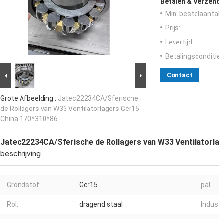
Betalen & Verzen
Min. bestelaantal
Prijs:
Levertijd:
Betalingsconditi
Contact
Grote Afbeelding :
Jatec22234CA/Sferische
de Rollagers van W33 Ventilatorlagers Gcr15
China 170*310*86
Jatec22234CA/Sferische de Rollagers van W33 Ventilatorl
beschrijving
Grondstof:
Gcr15
pal:
Rol:
dragend staal
Indust