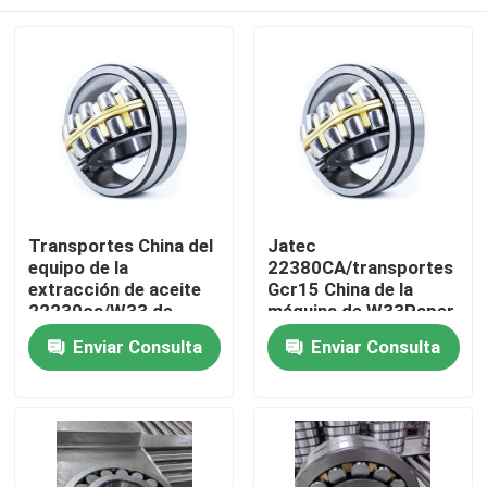
Transportes China del
Jatec
equipo de la
22380CA/transportes
extracción de aceite
Gcr15 China de la
22230ca/W33 de
máquina de W33Paper
Jacet
Casa
Enviar Consulta
Enviar Consulta
Productos
Vídeos