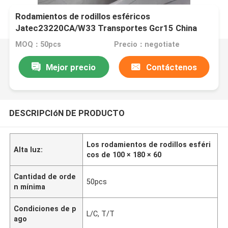
Rodamientos de rodillos esféricos
Jatec23220CA/W33 Transportes Gcr15 China
100×180×60 de la fan
MOQ：50pcs
Precio：negotiate
Mejor precio
Contáctenos
DESCRIPCIóN DE PRODUCTO
Los rodamientos de rodillos esféri
Alta luz:
cos de 100 × 180 × 60
Cantidad de orde
50pcs
n mínima
Condiciones de p
L/C, T/T
ago