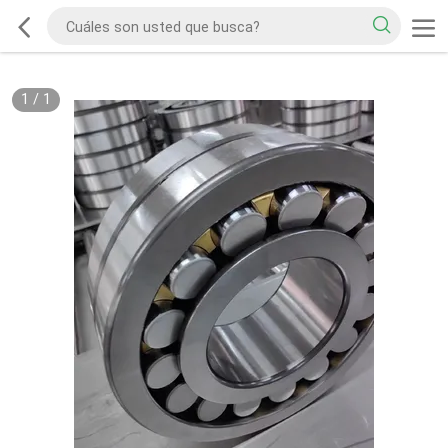
1
/
1