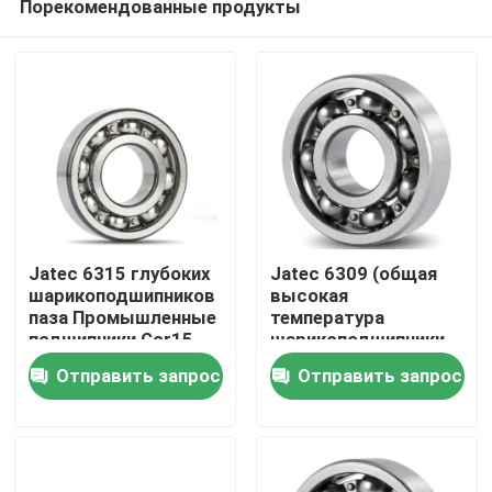
Порекомендованные продукты
Jatec 6315 глубоких
Jatec 6309 (общая
шарикоподшипников
высокая
паза Промышленные
температура
подшипники Gcr15
шарикоподшипники
Дом
Китай редуктора
Gcr15 45×100×25
Отправить запрос
Отправить запрос
паза мотора)
глубокие
Продукты
Ролики