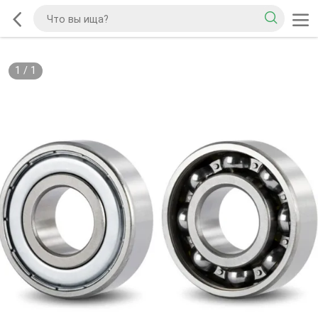
1
/
1