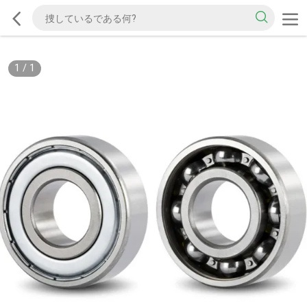
1
/
1