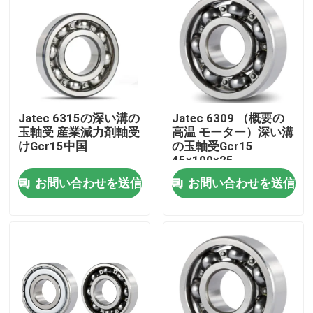
Jatec 6315の深い溝の
Jatec 6309 （概要の
玉軸受 産業減力剤軸受
高温 モーター）深い溝
けGcr15中国
の玉軸受Gcr15
45×100×25
お問い合わせを送信
お問い合わせを送信
家
製品
動画