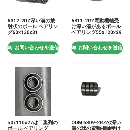
私たちに関しては
6312-2RZ深い溝の放
6311-2RZ電動機軸受
射状のボール ベアリン
け深い溝があるボール
グ60x130x31
ベアリング55x120x29
工場見学
お問い合わせを送信
お問い合わせを送信
品質管理
お問い合わせ
ニュース
ケース
50x110x27は二重列の
ODM 6309-2RZの深い
産業軸受
ボール ベアリング
溝の球の電動機軸受け