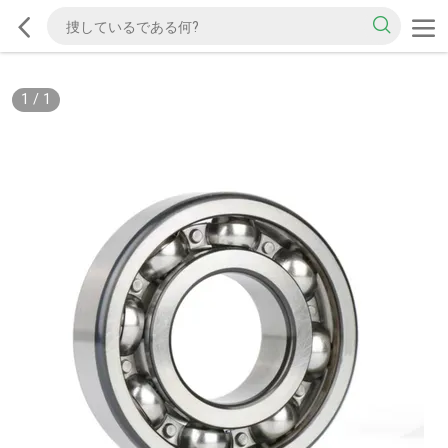
1
/
1