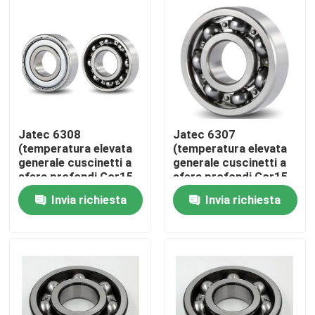
Chi siamo
Giro della fabbrica
Controllo di qualità
Jatec 6308
Jatec 6307
(temperatura elevata
(temperatura elevata
generale cuscinetti a
generale cuscinetti a
Contattaci
sfera profondi Gcr15
sfera profondi Gcr15
40×90×23 della
35×80×21 della
Invia richiesta
Invia richiesta
scanalatura del
scanalatura del
Notizia
motore)
motore)
Casi
Cuscinetto a rulli industriale