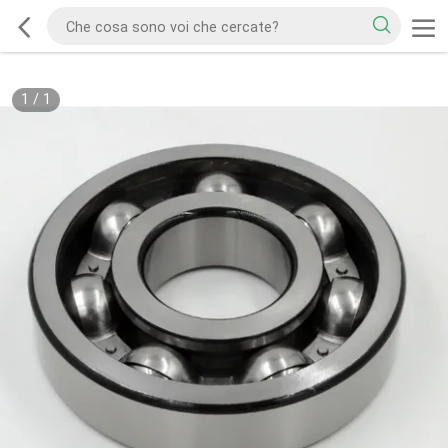
1
/
1