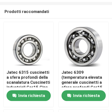
Prodotti raccomandati
Jatec 6315 cuscinetti
Jatec 6309
a sfera profondi della
(temperatura elevata
Casa
scanalatura Cuscinetti
generale cuscinetti a
industriali Gcr15 Cina
sfera profondi Gcr15
del riduttore
45×100×25 della
Prodotti
Invia richiesta
Invia richiesta
scanalatura del
motore)
Video