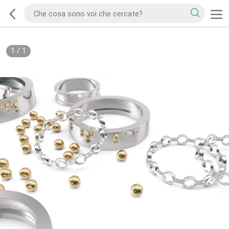
1
/
1