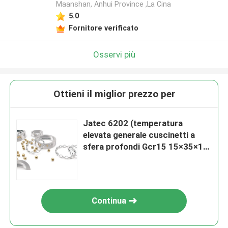
Maanshan, Anhui Province ,La Cina
5.0
Fornitore verificato
Osservi più
Ottieni il miglior prezzo per
Jatec 6202 (temperatura
elevata generale cuscinetti a
sfera profondi Gcr15 15×35×11
della scanalatura del motore)
Continua