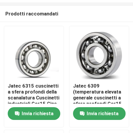
Prodotti raccomandati
Jatec 6315 cuscinetti
Jatec 6309
a sfera profondi della
(temperatura elevata
Casa
scanalatura Cuscinetti
generale cuscinetti a
industriali Gcr15 Cina
sfera profondi Gcr15
del riduttore
45×100×25 della
Prodotti
Invia richiesta
Invia richiesta
scanalatura del
motore)
Video