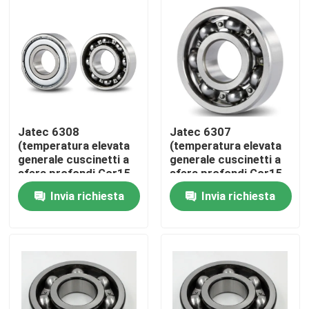
Chi siamo
Giro della fabbrica
Controllo di qualità
Jatec 6308
Jatec 6307
(temperatura elevata
(temperatura elevata
generale cuscinetti a
generale cuscinetti a
Contattaci
sfera profondi Gcr15
sfera profondi Gcr15
40×90×23 della
35×80×21 della
Invia richiesta
Invia richiesta
scanalatura del
scanalatura del
Notizia
motore)
motore)
Casi
Cuscinetto a rulli industriale