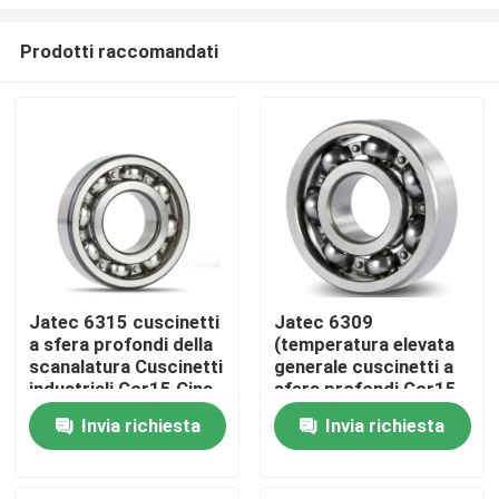
Prodotti raccomandati
Jatec 6315 cuscinetti
Jatec 6309
a sfera profondi della
(temperatura elevata
Casa
scanalatura Cuscinetti
generale cuscinetti a
industriali Gcr15 Cina
sfera profondi Gcr15
del riduttore
45×100×25 della
Prodotti
Invia richiesta
Invia richiesta
scanalatura del
motore)
Video