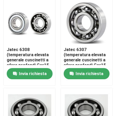
Chi siamo
Giro della fabbrica
Controllo di qualità
Jatec 6308
Jatec 6307
(temperatura elevata
(temperatura elevata
generale cuscinetti a
generale cuscinetti a
Contattaci
sfera profondi Gcr15
sfera profondi Gcr15
40×90×23 della
35×80×21 della
Invia richiesta
Invia richiesta
scanalatura del
scanalatura del
Notizia
motore)
motore)
Casi
Cuscinetto a rulli industriale