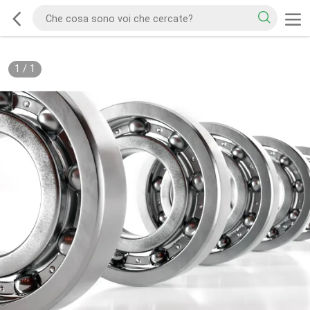
1
/
1