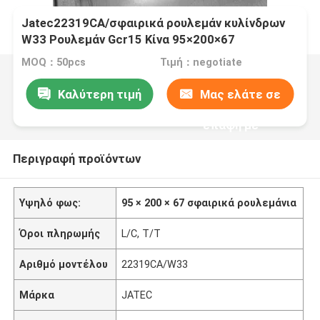
Jatec22319CA/σφαιρικά ρουλεμάν κυλίνδρων
W33 Ρουλεμάν Gcr15 Κίνα 95×200×67
ανεμιστήρων
MOQ：50pcs
Τιμή：negotiate
Καλύτερη τιμή
Μας ελάτε σε
επαφή με
Περιγραφή προϊόντων
Υψηλό φως:
95 × 200 × 67 σφαιρικά ρουλεμάνια
Όροι πληρωμής
L/C, T/T
Αριθμό μοντέλου
22319CA/W33
Μάρκα
JATEC