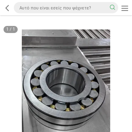
1
/
1