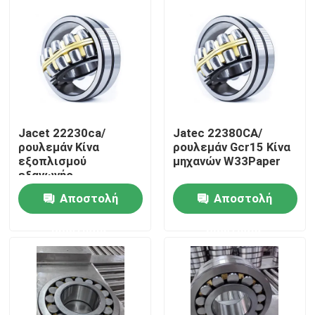
Jacet 22230ca/
Jatec 22380CA/
ρουλεμάν Κίνα
ρουλεμάν Gcr15 Κίνα
εξοπλισμού
μηχανών W33Paper
εξαγωγής
πετρελαίου W33
Αποστολή
Αποστολή
Σπίτι
ερώτησης
ερώτησης
Προϊόντα
Βίντεο