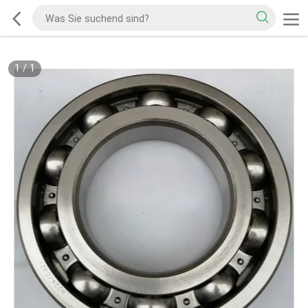
1
/
1