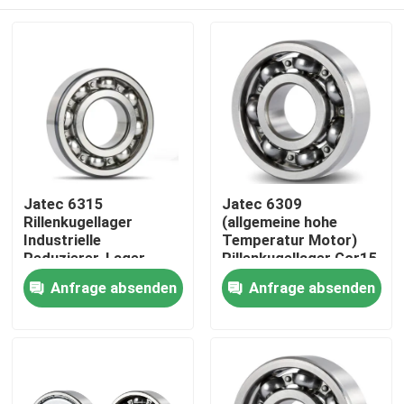
Jatec 6315
Jatec 6309
Rillenkugellager
(allgemeine hohe
Industrielle
Temperatur Motor)
Reduzierer-Lager
Rillenkugellager Gcr15
Gcr15 China
45×100×25
Zuhause
Anfrage absenden
Anfrage absenden
Produkte
Videos