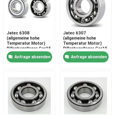
Über uns
Fabrik-Tour
Jatec 6308
Jatec 6307
(allgemeine hohe
(allgemeine hohe
Temperatur Motor)
Temperatur Motor)
Qualitätskontrolle
Rillenkugellager Gcr15
Rillenkugellager Gcr15
40×90×23
35×80×21
Anfrage absenden
Anfrage absenden
Kontaktiere uns
Nachrichten
Fälle
Industrielles Rollenlager