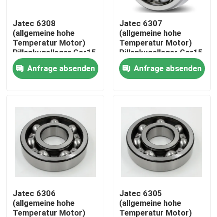
Jatec 6308
Jatec 6307
Über uns
(allgemeine hohe
(allgemeine hohe
Temperatur Motor)
Temperatur Motor)
Rillenkugellager Gcr15
Rillenkugellager Gcr15
Fabrik-Tour
40×90×23
35×80×21
Anfrage absenden
Anfrage absenden
Qualitätskontrolle
Kontaktiere uns
Nachrichten
Fälle
Jatec 6306
Jatec 6305
(allgemeine hohe
(allgemeine hohe
Industrielles Rollenlager
Temperatur Motor)
Temperatur Motor)