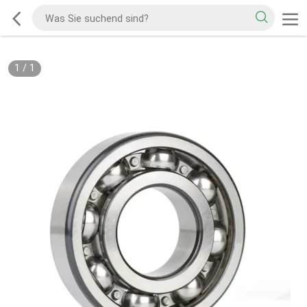
1
/
1