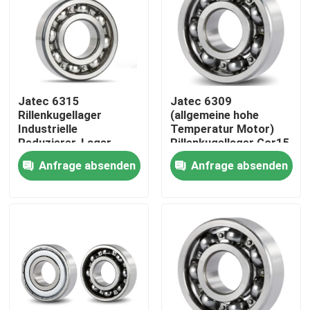
Jatec 6315
Jatec 6309
Rillenkugellager
(allgemeine hohe
Industrielle
Temperatur Motor)
Reduzierer-Lager
Rillenkugellager Gcr15
Gcr15 China
45×100×25
Anfrage absenden
Anfrage absenden
Zuhause
Produkte
Videos