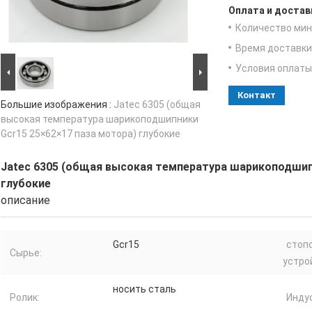
Оплата и достав
Количество мин 
Время доставки
Условия оплаты
Контакт
Большие изображения :
Jatec 6305 (общая
высокая температура шарикоподшипники
Gcr15 25×62×17 паза мотора) глубокие
Jatec 6305 (общая высокая температура шарикоподшип
глубокие
описание
Gcr15
стоп
Сырье:
устро
носить сталь
Ролик:
Инду