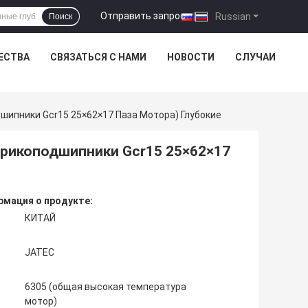
Отправить запрос
|
Russian
Поиск
ЕСТВА
СВЯЗАТЬСЯ С НАМИ
НОВОСТИ
СЛУЧАИ
ипники Gcr15 25×62×17 Паза Мотора) Глубокие
арикоподшипники Gcr15 25×62×17
мация о продукте:
КИТАЙ
JATEC
6305 (общая высокая температура
мотор)