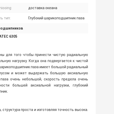
hiooing:
доставка океана
ь тип:
Глубокий шарикоподшипник паза
 подшипников
ATEC 6305
аны для того чтобы принести чистую радиальную
альную нагрузку. Когда она подвергается к чистой
й шарикоподшипник паза имеет большой радиальный
рпусом и может выдержать большую аксиальную
 паза очень небольшой, скорость предела очень
ости большей аксиальной нагрузки, глубокий
пник.
 структура проста и изготовляя точность высока.