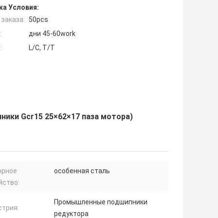
ка Условия:
заказа:
50pcs
:
дни 45-60work
:
L/C, T/T
ники Gcr15 25×62×17 паза мотора)
орное
особенная сталь
йство:
Промышленные подшипники
стрия:
редуктора