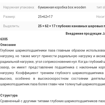
Наружная упаковка:
бумажная коробка box.wooden
тип s
Размер:
25×62×17
Носит
Выделить:
25 × 62 × 17 глубоких канавных шаровых
Внедрение продукции J
6305
Описание
Глубокие шарикоподшипники паза главным образом использов
нагрузку, но также могут принести радиальную нагрузку и акси
радиальной нагрузке, угол соприкосновения нул. Когда глубоки
зазор, он имеет представление подшипника с наклонным ко
нагрузку. Коэффициент трением глубокого шарикоподшипника
высоко, особенно в высокоскоростном состоянии деятельн
шарикоподшипник паза более главн чем толкнутый шарикоподши
Структура
Сравненный с другими типами глубоких шарикоподшипников паза,