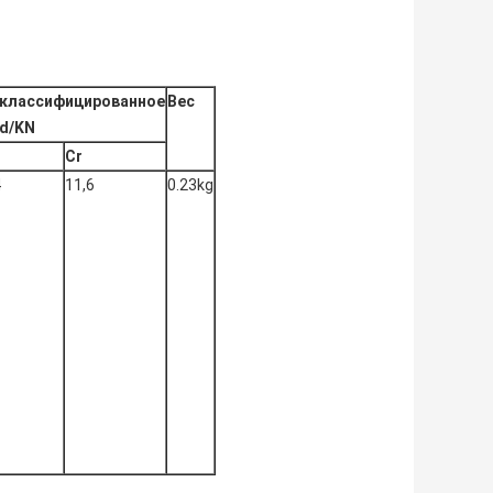
классифицированное
Вес
d/KN
Cr
4
11,6
0.23kg