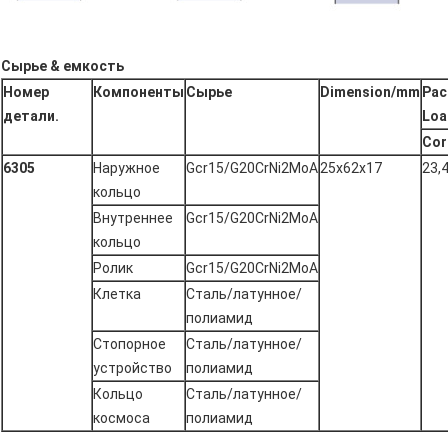
Сырье & емкость
Номер
Компоненты
Сырье
Dimension/mm
Рас
детали.
Loa
Cor
6305
Наружное
Gcr15/G20CrNi2MoA
25x62x17
23,
кольцо
Внутреннее
Gcr15/G20CrNi2MoA
кольцо
Ролик
Gcr15/G20CrNi2MoA
Клетка
Сталь/латунное/
полиамид
Стопорное
Сталь/латунное/
устройство
полиамид
Кольцо
Сталь/латунное/
космоса
полиамид