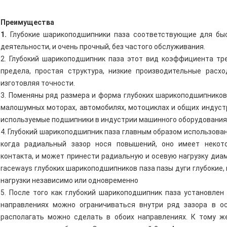
Преимущества
1.
Глубокие шарикоподшипники паза соответствующие для бы
деятельности, и очень прочный, без частого обслуживания.
2. Глубокий шарикоподшипник паза этот вид коэффициента тр
предела, простая структура, низкие производительные расх
изготовляя точности.
3. Поменяны ряд размера и форма глубоких шарикоподшипников 
малошумных моторах, автомобилях, мотоциклах и общих индуст
используемые подшипники в индустрии машинного оборудования
4. Глубокий шарикоподшипник паза главным образом использован
когда радиальный зазор нося повышений, оно имеет некот
контакта, и может принести радиальную и осевую нагрузку диам
raceways глубоких шарикоподшипников паза пазы дуги глубокие,
нагрузки независимо или одновременно
5. После того как глубокий шарикоподшипник паза установлен
направлениях можно ограничиваться внутри ряд зазора в о
располагать можно сделать в обоих направлениях. К тому ж