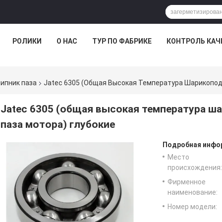
РОЛИКИ
О НАС
ТУР ПО ФАБРИКЕ
КОНТРОЛЬ КАЧ
ипник паза
Jatec 6305 (общая Высокая Температура Шарикоподш
Jatec 6305 (общая высокая температура ш
паза мотора) глубокие
Подробная инфор
Место
происхождения:
Фирменное
наименование:
Номер модели: