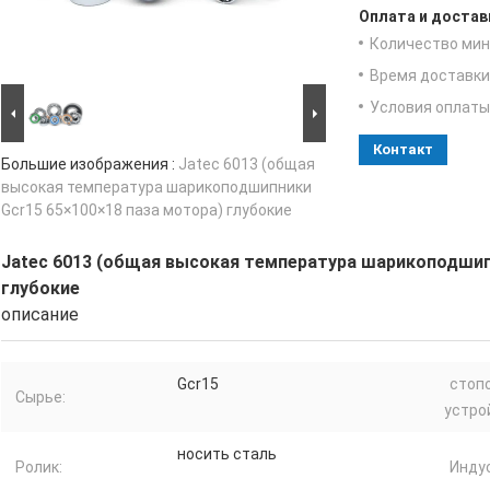
Оплата и достав
Количество мин 
Время доставки
Условия оплаты
Контакт
Большие изображения :
Jatec 6013 (общая
высокая температура шарикоподшипники
Gcr15 65×100×18 паза мотора) глубокие
Jatec 6013 (общая высокая температура шарикоподшип
глубокие
описание
Gcr15
стоп
Сырье:
устро
носить сталь
Ролик:
Инду