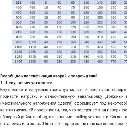
Всеобщие классификации аварий и повреждений
1. Шелушиться усталости
Внутренние и наружные raceways кольца и свертывая поверх
принести нагрузку и относительную завальцовку. Должный 
(максимального напряжения сдвига) сформирует под некоторой 
контактирующей поверхности, так, что поверхностная поверхностн
обширный район spalling, это явление spalling усталости. Соглас
на raceway или ролик 0.5mm2, которое сосчитано как конец нося 