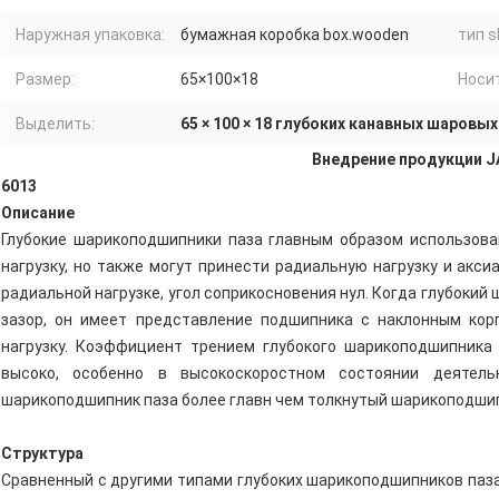
Наружная упаковка:
бумажная коробка box.wooden
тип s
Размер:
65×100×18
Носит
Выделить:
65 × 100 × 18 глубоких канавных шаров
Внедрение продукции J
6013
Описание
Глубокие шарикоподшипники паза главным образом использов
нагрузку, но также могут принести радиальную нагрузку и акси
радиальной нагрузке, угол соприкосновения нул. Когда глубоки
зазор, он имеет представление подшипника с наклонным ко
нагрузку. Коэффициент трением глубокого шарикоподшипника
высоко, особенно в высокоскоростном состоянии деятельн
шарикоподшипник паза более главн чем толкнутый шарикоподши
Структура
Сравненный с другими типами глубоких шарикоподшипников паза,