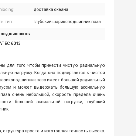
hiooing:
доставка океана
ь тип:
Глубокий шарикоподшипник паза
ых подшипников
ATEC 6013
аны для того чтобы принести чистую радиальную
альную нагрузку. Когда она подвергается к чистой
й шарикоподшипник паза имеет большой радиальный
рпусом и может выдержать большую аксиальную
 паза очень небольшой, скорость предела очень
ости большей аксиальной нагрузки, глубокий
пник.
 структура проста и изготовляя точность высока.