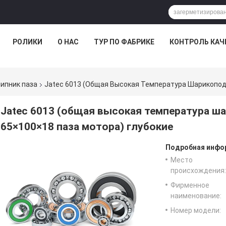
РОЛИКИ
О НАС
ТУР ПО ФАБРИКЕ
КОНТРОЛЬ КАЧ
ипник паза
Jatec 6013 (общая Высокая Температура Шарикоподш
Jatec 6013 (общая высокая температура ш
65×100×18 паза мотора) глубокие
Подробная инфор
Место
происхождения:
Фирменное
наименование:
Номер модели: