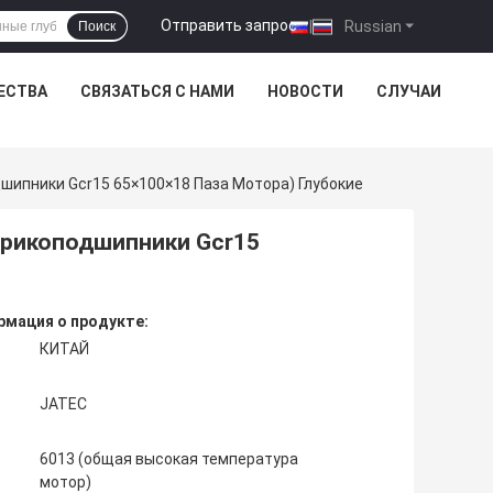
Отправить запрос
|
Russian
Поиск
ЕСТВА
СВЯЗАТЬСЯ С НАМИ
НОВОСТИ
СЛУЧАИ
ипники Gcr15 65×100×18 Паза Мотора) Глубокие
арикоподшипники Gcr15
мация о продукте:
КИТАЙ
JATEC
6013 (общая высокая температура
мотор)