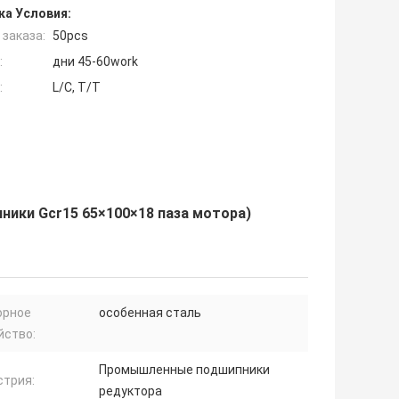
ка Условия:
заказа:
50pcs
:
дни 45-60work
:
L/C, T/T
ники Gcr15 65×100×18 паза мотора)
орное
особенная сталь
йство:
Промышленные подшипники
стрия:
редуктора