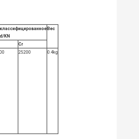
классифицированное
Вес
d/KN
Cr
00
25200
0.4kg