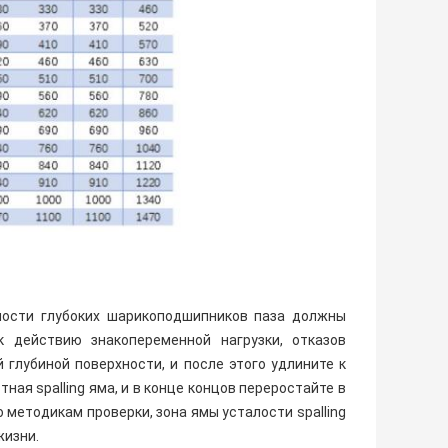
ности глубоких шарикоподшипников паза должны
к действию знакопеременной нагрузки, отказов
глубиной поверхности, и после этого удлините к
ая spalling яма, и в конце концов переростайте в
но методикам проверки, зона ямы усталости spalling
жизни.