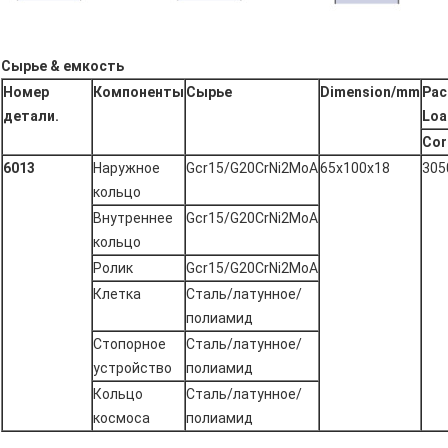
Сырье & емкость
Номер
Компоненты
Сырье
Dimension/mm
Рас
детали.
Loa
Cor
6013
Наружное
Gcr15/G20CrNi2MoA
65x100x18
305
кольцо
Внутреннее
Gcr15/G20CrNi2MoA
кольцо
Ролик
Gcr15/G20CrNi2MoA
Клетка
Сталь/латунное/
полиамид
Стопорное
Сталь/латунное/
устройство
полиамид
Кольцо
Сталь/латунное/
космоса
полиамид