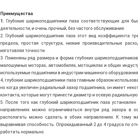
Преимущества
1.
Глубокие шарикоподшипники паза соответствующие для бы
деятельности, и очень прочный, без частого обслуживания.
2. Глубокий шарикоподшипник паза этот вид коэффициента тр
предела, простая структура, низкие производительные расх
изготовляя точности.
3. Поменяны ряд размера и форма глубоких шарикоподшипников 
малошумных моторах, автомобилях, мотоциклах и общих индуст
используемые подшипники в индустрии машинного оборудования
4, глубокие шарикоподшипники паза главным образом использова
но когда увеличен радиальный зазор подшипника, он имеет нек
контакта, которые могут принести диаметр и осевую радиальную 
5. После того как глубокий шарикоподшипник паза установлен
направлениях можно ограничиваться внутри ряд зазора в о
располагать можно сделать в обоих направлениях. К тому ж
выравнивая способность. Опрокидыванный 2 до 4 градуса по от
работать нормально.