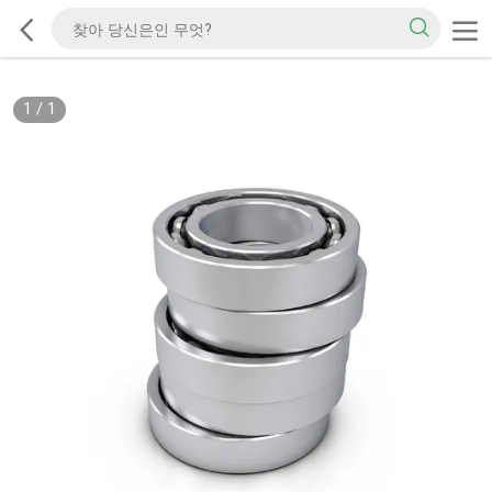
1
/
1