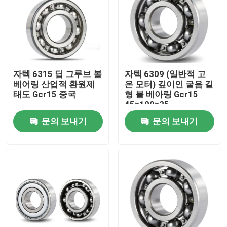
자텍 6315 딥 그루브 볼
자텍 6309 (일반적 고
베어링 산업적 환원제
온 모터) 깊이인 굴음 길
태도 Gcr15 중국
형 볼 베아링 Gcr15
45×100×25
문의 보내기
문의 보내기
집
제품
비디오