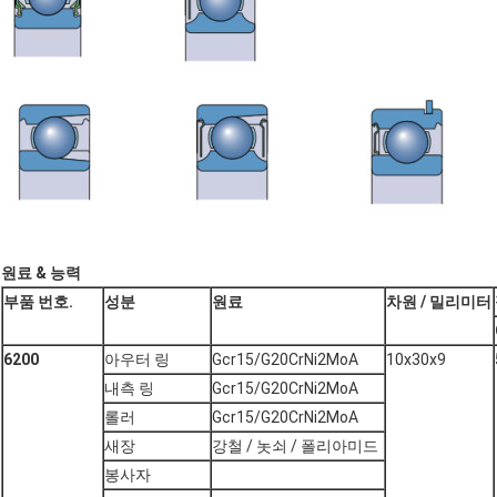
원료 & 능력
부품 번호.
성분
원료
차원 / 밀리미터
6200
아우터 링
Gcr15/G20CrNi2MoA
10x30x9
내측 링
Gcr15/G20CrNi2MoA
롤러
Gcr15/G20CrNi2MoA
새장
강철 / 놋쇠 / 폴리아미드
봉사자