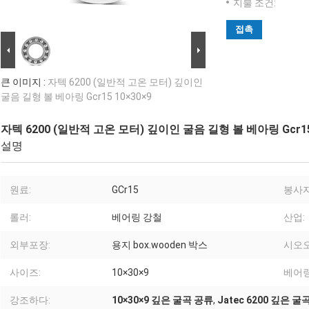
지불 조건:
접촉
큰 이미지 :
자텍 6200 (일반적 고온 모터) 깊이인
굴음 길형 볼 베아링 Gcr15 10×30×9
자텍 6200 (일반적 고온 모터) 깊이인 굴음 길형 볼 베아링 Gcr15 
설명
원료:
GCr15
봉사자
롤러:
베어링 강철
산업:
외부포장:
용지 box.wooden 박스
시오오
사이즈:
10×30×9
베어링
강조하다:
10×30×9 깊은 굴곡 공류
,
Jatec 6200 깊은 