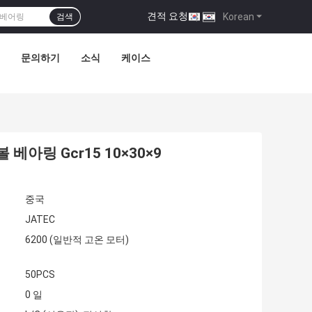
견적 요청
|
Korean
검색
문의하기
소식
케이스
베아링 Gcr15 10×30×9
중국
JATEC
6200 (일반적 고온 모터)
50PCS
0 일