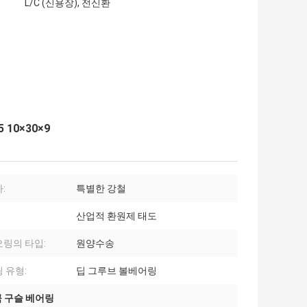
L/C (신용장), 전신환
10×30×9
:
특별한 강철
산업적 환원제 태도
링의 타입:
원양수송
 유형:
딥 그루브 볼베어링
굴곡 구슬 베어링