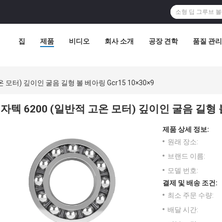
집
제품
비디오
회사 소개
공장 견학
품질 관리
온 모터) 깊이인 굴음 길형 볼 베아링 Gcr15 10×30×9
자텍 6200 (일반적 고온 모터) 깊이인 굴음 길형 볼 
제품 상세 정보:
원래 장소:
브랜드 이름:
모델 번호:
결제 및 배송 조건:
최소 주문 수량:
배달 시간: