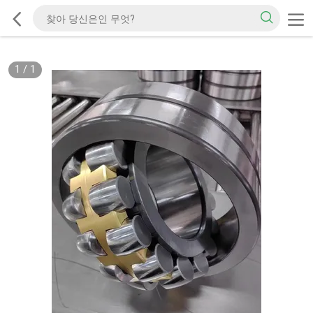
1
/
1