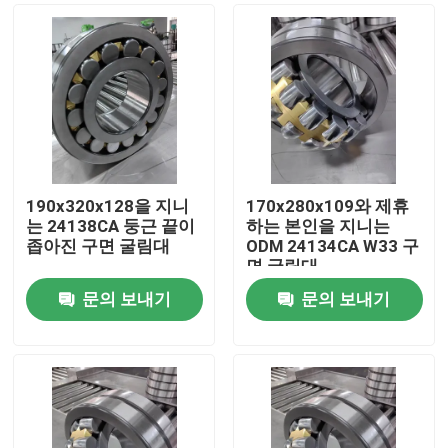
190x320x128을 지니
170x280x109와 제휴
는 24138CA 둥근 끝이
하는 본인을 지니는
좁아진 구면 굴림대
ODM 24134CA W33 구
면 굴림대
문의 보내기
문의 보내기
집
제품
비디오