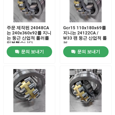
회사 소개
주문 제작된 24048CA
Gcr15 110x180x69를
공장 견학
는 240x360x92를 지니
지니는 24122CA /
는 둥근 산업적 롤러를
W33 팬 둥근 산업적 롤
밀봉했습니다
러
품질 관리
문의 보내기
문의 보내기
문의하기
소식
케이스
산업적 롤러베어링