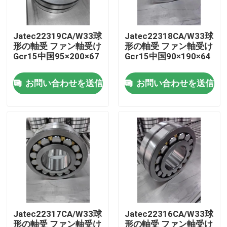
私たちに関しては
Jatec22319CA/W33球
Jatec22318CA/W33球
形の軸受 ファン軸受け
形の軸受 ファン軸受け
Gcr15中国95×200×67
Gcr15中国90×190×64
工場見学
お問い合わせを送信
お問い合わせを送信
品質管理
お問い合わせ
ニュース
ケース
Jatec22317CA/W33球
Jatec22316CA/W33球
産業軸受
形の軸受 ファン軸受け
形の軸受 ファン軸受け