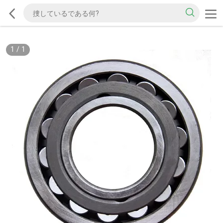
1
/
1