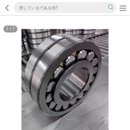
1
/
1