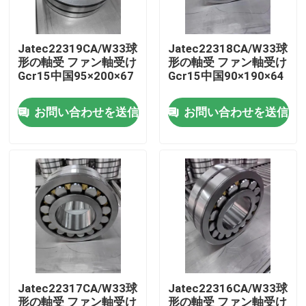
私たちに関しては
Jatec22319CA/W33球
Jatec22318CA/W33球
形の軸受 ファン軸受け
形の軸受 ファン軸受け
Gcr15中国95×200×67
Gcr15中国90×190×64
工場見学
お問い合わせを送信
お問い合わせを送信
品質管理
お問い合わせ
ニュース
ケース
Jatec22317CA/W33球
Jatec22316CA/W33球
産業軸受
形の軸受 ファン軸受け
形の軸受 ファン軸受け