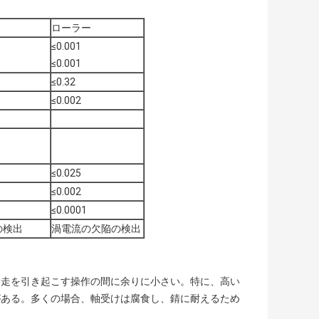
ローラー
≤0.001
≤0.001
≤0.32
≤0.002
≤0.025
≤0.002
≤0.0001
の検出
渦電流の欠陥の検出
滑走を引き起こす操作の間に余りに小さい。特に、高い
がある。多くの場合、軸受けは腐食し、錆に耐えるため