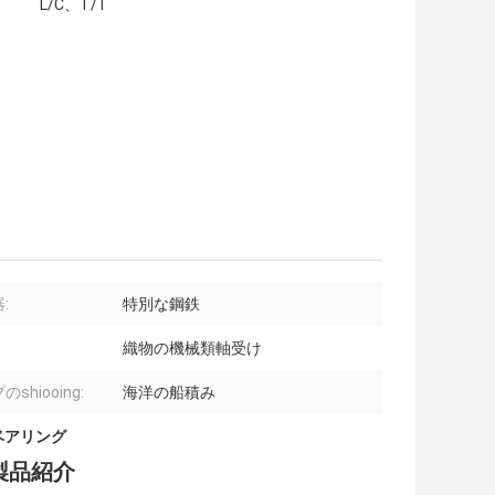
L/C、T/T
:
特別な鋼鉄
織物の機械類軸受け
shiooing:
海洋の船積み
ベアリング
Zの製品紹介