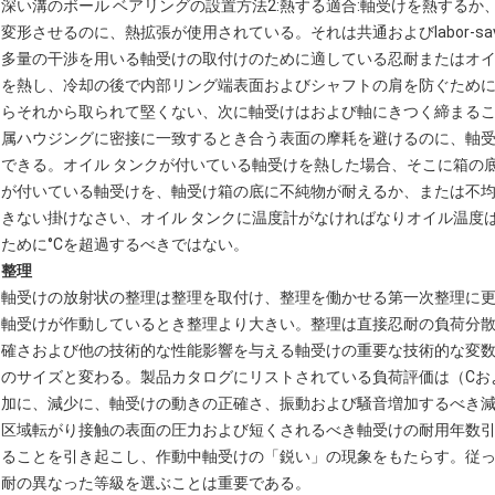
深い溝のボール ベアリングの設置方法2:熱する適合:軸受けを熱する
変形させるのに、熱拡張が使用されている。それは共通およびlabor-s
多量の干渉を用いる軸受けの取付けのために適している忍耐またはオイル 
を熱し、冷却の後で内部リング端表面およびシャフトの肩を防ぐため
らそれから取られて堅くない、次に軸受けはおよび軸にきつく締まる
属ハウジングに密接に一致するとき合う表面の摩耗を避けるのに、軸
できる。オイル タンクが付いている軸受けを熱した場合、そこに箱の
が付いている軸受けを、軸受け箱の底に不純物が耐えるか、または不
きない掛けなさい、オイル タンクに温度計がなければなりオイル温度は
ために°Cを超過するべきではない。
整理
軸受けの放射状の整理は整理を取付け、整理を働かせる第一次整理に
軸受けが作動しているとき整理より大きい。整理は直接忍耐の負荷分
確さおよび他の技術的な性能影響を与える軸受けの重要な技術的な変
のサイズと変わる。製品カタログにリストされている負荷評価は（Cお
加に、減少に、軸受けの動きの正確さ、振動および騒音増加するべき
区域転がり接触の表面の圧力および短くされるべき軸受けの耐用年数引
ることを引き起こし、作動中軸受けの「鋭い」の現象をもたらす。従
耐の異なった等級を選ぶことは重要である。