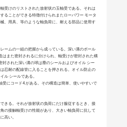
転がり軸受けのリストされた放射状の玉軸受である。それは
することができる特徴付けられまたローパワー モータ
機械、用具、等のような軸負荷に、耐える部品に使用す
フレームの一組の把握から成っている。深い溝のボール
造はまた密封されるに分けられ、軸受けが密封された構
密封された深い溝の球は塵のシールおよびオイル シー
塵は忍耐の配線管に入ることを押される。オイル防止の
イル シールである。
軸受にコード4.がある。その構造は簡単、使いやすいで
容できる。それが放射状の負荷にだけ服従するとき、接
、角の接触軸受けの性能があり、大きい軸負荷に抗して
常に高い。