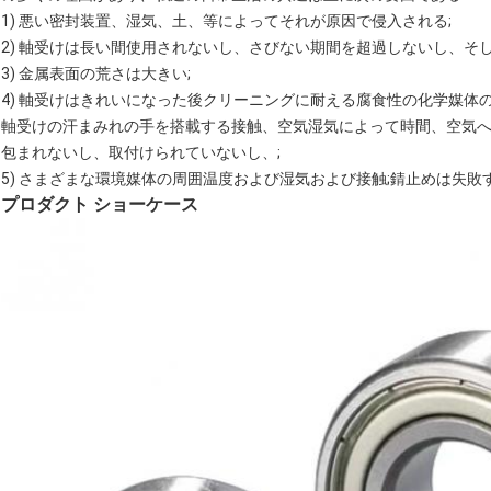
1) 悪い密封装置、湿気、土、等によってそれが原因で侵入される;
2) 軸受けは長い間使用されないし、さびない期間を超過しないし、そ
3) 金属表面の荒さは大きい;
4) 軸受けはきれいになった後クリーニングに耐える腐食性の化学媒
軸受けの汗まみれの手を搭載する接触、空気湿気によって時間、空気
包まれないし、取付けられていないし、;
5) さまざまな環境媒体の周囲温度および湿気および接触;錆止めは失
プロダクト ショーケース