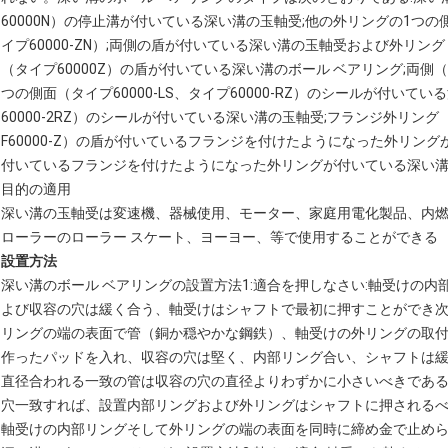
60000N）の停止溝が付いている深い溝の玉軸受;他の外リングの1つ
イプ60000-ZN）;両側の盾が付いている深い溝の玉軸受および外リング（
（タイプ60000Z）の盾が付いている深い溝のボール ベアリング;両側（
つの側面（タイプ60000-LS、タイプ60000-RZ）のシールが付いている
60000-2RZ）のシールが付いている深い溝の玉軸受;フランジ外リング
F60000-Z）の盾が付いているフランジを付けたようになった外リン
付いているフランジを付けたようになった外リングが付いている深い溝の玉
目的の適用
深い溝の玉軸受は変速機、器械使用、モーター、家庭用電化製品、内
ローラーのローラー スケート、ヨーヨー、等で使用することができる
設置方法
深い溝のボール ベアリングの設置方法1:適合を押しなさい:軸受けの
よび収容の穴は緩く合う、軸受けはシャフトで最初に押すことができ
リングの端の表面で管（銅か穏やかな鋼鉄）、軸受けの外リングの取
作ったパッドを入れ、収容の穴は堅く、内部リング合い、シャフトは
直径合われる一致の管は収容の穴の直径よりわずかに小さいべきであ
穴一致すれば、設置内部リングおよび外リングはシャフトに押される
軸受けの内部リングそして外リングの端の表面を同時に締め金で止め