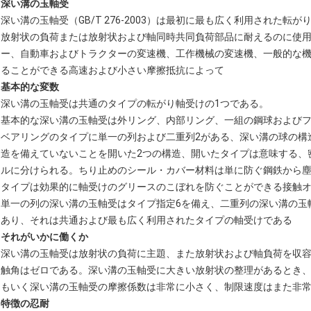
深い溝の玉軸受
深い溝の玉軸受（GB/T 276-2003）は最初に最も広く利用された
放射状の負荷または放射状および軸同時共同負荷部品に耐えるのに使用
ー、自動車およびトラクターの変速機、工作機械の変速機、一般的な
ることができる高速および小さい摩擦抵抗によって
基本的な変数
深い溝の玉軸受は共通のタイプの転がり軸受けの1つである。
基本的な深い溝の玉軸受は外リング、内部リング、一組の鋼球および
ベアリングのタイプに単一の列および二重列2がある、深い溝の球の構
造を備えていないことを開いた2つの構造、開いたタイプは意味する、
ルに分けられる。ちり止めのシール・カバー材料は単に防ぐ鋼鉄から
タイプは効果的に軸受けのグリースのこぼれを防ぐことができる接触オ
単一の列の深い溝の玉軸受はタイプ指定6を備え、二重列の深い溝の玉
あり、それは共通および最も広く利用されたタイプの軸受けである
それがいかに働くか
深い溝の玉軸受は放射状の負荷に主題、また放射状および軸負荷を収
触角はゼロである。深い溝の玉軸受に大きい放射状の整理があるとき
もいく深い溝の玉軸受の摩擦係数は非常に小さく、制限速度はまた非
特徴の忍耐