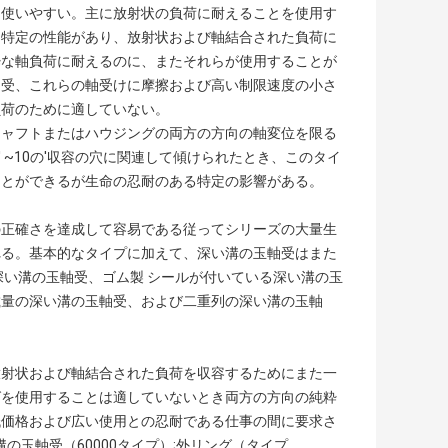
、使いやすい。主に放射状の負荷に耐えることを使用す
る特定の性能があり、放射状および軸結合された負荷に
粋な軸負荷に耐えるのに、またそれらが使用することが
軸受、これらの軸受けに摩擦および高い制限速度の小さ
負荷のために適していない。
シャフトまたはハウジングの両方の方向の軸変位を限る
 ~10の′収容の穴に関連して傾けられたとき、このタイ
ことができるが生命の忍耐のある特定の影響がある。
の正確さを達成して容易である従ってシリーズの大量生
れる。基本的なタイプに加えて、深い溝の玉軸受はまた
深い溝の玉軸受、ゴム製 シールが付いている深い溝の玉
載量の深い溝の玉軸受、および二重列の深い溝の玉軸
放射状および軸結合された負荷を収容するためにまた一
グを使用することは適していないとき両方の方向の純粋
低価格および広い使用との忍耐である仕事の間に要求さ
の玉軸受（60000タイプ）;外リング（タイプ