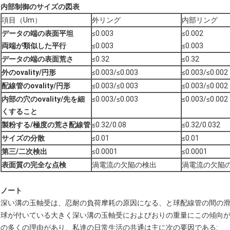
内部制御のサイズの図表
項目（Um）
外リング
内部リング
データの端の表面平坦
≤0.003
≤0.002
両端が類似した平行
≤0.003
≤0.003
データの端の表面荒さ
≤0.32
≤0.32
外のovality/円形
≤0.003/≤0.003
≤0.003/≤0.002
配線管のovality/円形
≤0.003/≤0.003
≤0.003/≤0.002
内部の穴のovality/先を細
≤0.003/≤0.003
≤0.003/≤0.002
くすること
製粉する/極度の荒さ配線管
≤0.32/0.08
≤0.32/0.032
サイズの分散
≤0.01
≤0.01
第三/二次検出
≤0.0001
≤0.0001
表面質の完全な点検
渦電流の欠陥の検出
渦電流の欠陥
ノート
深い溝の玉軸受は、忍耐の負荷摩耗の原因になる、と球配線管の間の
球が付いている大きく深い溝の玉軸受におよびおりの重量にこの傾向
の多くの理由があり、私達の日常生活の共通は主に次の要因である: