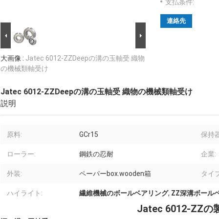
支払条件:
連絡先
大画像 :
Jatec 6012-ZZDeepの溝の玉軸受 織物
の機械類軸受け
Jatec 6012-ZZDeepの溝の玉軸受 織物の機械類軸受け
説明
原料:
GCr15
保持器
ローラー:
鋼鉄の忍耐
企業:
外装:
ペーパーbox.wooden箱
タイプの
ハイライト:
繊維機械のボールベアリング
,
ZZ深溝ボール
Jatec 6012-Z