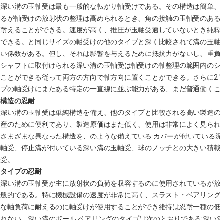
深い溝の玉軸受は最も一般的な転がり軸受けである。その構造は簡単
るが軸受けの放射状の整理は高められるとき、角の接触の玉軸受のあ
耐えることができる。速度が高く、推圧が玉軸受適していないとき純
できる。と同じサイズの軸受けの他のタイプと深く比較されて溝の玉
い係数がある。但し、それは影響を与えるために抵抗力がないし、重
シャフトに取付けられる深い溝の玉軸受は軸受けの軸整理の範囲内の
ことができる従って両方の方向で軸方向に置くことができる。さらに2 ′
プの軸受けにまたある特定の一直線に並ぶ能力がある、まだ普通働く
構造の忍耐
深い溝の玉軸受は単純構造を備え、他のタイプと比較される高い製造
産のために便利であり、製造原価はまた低く、使用は非常によく見ら
さまざまな異なった構造を、のような備えている:カバーが付いている
軸受、停止溝が付いている深い溝の玉軸受、球のノッチとの大きい積
受。
タイプの忍耐
深い溝の玉軸受が主に放射状の負荷を収容するのに使用されているが
般的である。特に機械設備の速度が非常に高く、スラスト・ベアリン
な軸負荷に耐えるのに軸受けが使用することができ維持は忍耐一種の
れない。深い溝のボール ベアリングのタイプは次のとおりである:深い溝