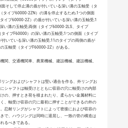
の側面そして停止溝の盾が付いている深い溝の玉軸受（タ
タイプ60000-2ZN）の溝を停止するため;1つの側面
タイプ60000-2Z）の盾が付いている深い溝の玉軸受;1
深い溝の玉軸受;両側（タイプ60000-2LS、タイプ
（タイプF60000）の深い溝の玉軸受;1つの側面（タイプ
グが付いている深い溝の玉軸受;11のタイプの両側の盾が
軸受（タイプF60000-2Z）がある。
燃機関、交通機関車、農業機械、建設機械、建設機械、
内部リングおよびシャフトは堅い適合を作る、外リングお
次にシャフトは軸受けとともに収容の穴に軸受けの内部
付けの、押すとき荷を積まれたり、柔らかい金属材料に
緩く、軸受け収容の穴に最初に押すことができるの外の
る。忍耐リングがシャフトによって密接におよび収容の
べきで、ハウジングは同時に退屈し、一致の管の構造は
られるべきである。