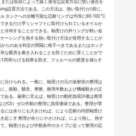
か、または収容によって緩く適当な設置方法に堅い適合を
aving設置方法である。この方法は、熱い取付けの前に、
タンクへの分離可能な忍耐リングは均等に80-100 °C
にできるだけ早くシャフトに取付けられているオイルか
こと冷却することができる。軸受けの外リングが軽い金
受ケーシングを熱する熱い取付け方法が使用することが
底からのある特定の間隔に格子べきであるまたはホック
均等な暖房を書き入れることを防ぐために置くことがで
100和らげる効果を防ぎ、フェルールの硬度を減らす
更に分けられる。一般に、軸受けの元の放射状の整理は
散に、振動、騒音、摩擦、耐用年数および機械動きの正
数である。厳密に言えば、軸受けの動的負荷評価は整理
よびC0）ゼロ作動の整理に負荷価値である。整理が増
減るには余りにも大きければ、により忍耐の内部軸受け
き起こす:整理が余りに小さければ、により熱し、熱す
って、軸受けおよび作動条件のタイプに従って整理の忍