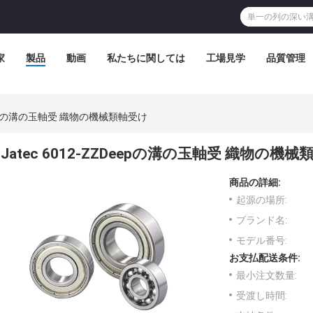
家
製品
動画
私たちに関しては
工場見学
品質管理
ZDeepの溝の玉軸受 織物の機械類軸受け
Jatec 6012-ZZDeepの溝の玉軸受 織物の機
商品の詳細:
起源の場所:
ブランド名:
モデル番号:
お支払配送条件:
最小注文数量:
受渡し時間: