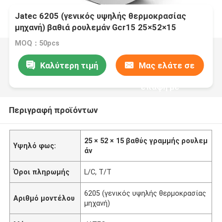
Jatec 6205 (γενικός υψηλής θερμοκρασίας
μηχανή) βαθιά ρουλεμάν Gcr15 25×52×15
αυλακιού
MOQ：50pcs
Καλύτερη τιμή
Μας ελάτε σε
επαφή με
Περιγραφή προϊόντων
25 × 52 × 15 βαθύς γραμμής ρουλεμ
Υψηλό φως:
άν
Όροι πληρωμής
L/C, T/T
6205 (γενικός υψηλής θερμοκρασίας
Αριθμό μοντέλου
μηχανή)