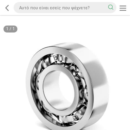
1
/
1