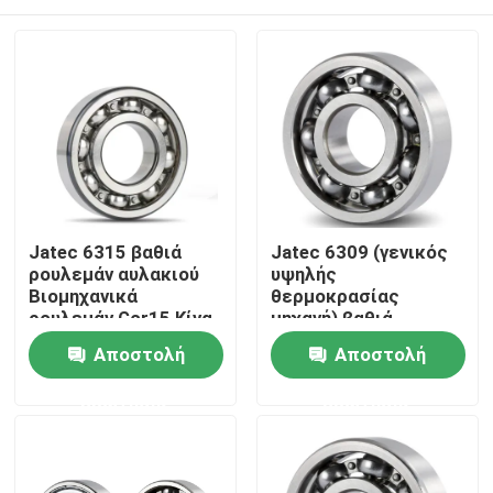
Jatec 6315 βαθιά
Jatec 6309 (γενικός
ρουλεμάν αυλακιού
υψηλής
Βιομηχανικά
θερμοκρασίας
ρουλεμάν Gcr15 Κίνα
μηχανή) βαθιά
μειωτών
ρουλεμάν Gcr15
Σπίτι
Αποστολή
Αποστολή
45×100×25 αυλακιού
ερώτησης
ερώτησης
Προϊόντα
Βίντεο