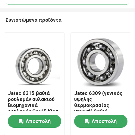
Συνιστώμενα προϊόντα
Jatec 6315 βαθιά
Jatec 6309 (γενικός
Σπίτι
ρουλεμάν αυλακιού
υψηλής
Βιομηχανικά
θερμοκρασίας
ρουλεμάν Gcr15 Κίνα
μηχανή) βαθιά
Προϊόντα
μειωτών
ρουλεμάν Gcr15
Αποστολή
Αποστολή
45×100×25 αυλακιού
Βίντεο
ερώτησης
ερώτησης