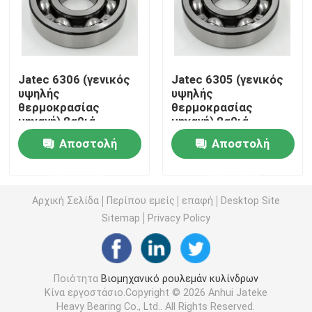
Σφαιρικό ρουλεμάν κυλίνδρων
Jatec 6306 (γενικός
Jatec 6305 (γενικός
Βαθύς ένσφαιρος τριβέας αυλακιού
υψηλής
υψηλής
θερμοκρασίας
θερμοκρασίας
μηχανή) βαθιά
μηχανή) βαθιά
Κυλινδρικό ρουλεμάν κυλίνδρων
ρουλεμάν Gcr15
ρουλεμάν Gcr15
Αποστολή
Αποστολή
30×72×19 αυλακιού
25×62×17 αυλακιού
Με κωνικούς κυλίνδρους ρουλεμάν ακρίβειας
ερώτησης
ερώτησης
Αρχική Σελίδα
Περίπου εμείς
επαφή
Desktop Site
Ρουλεμάν εξοπλισμού κατασκευής
Sitemap
Privacy Policy
Ρουλεμάν μηχανημάτων μεταλλείας
Ποιότητα
Βιομηχανικό ρουλεμάν κυλίνδρων
Κίνα εργοστάσιο.Copyright © 2026 Anhui Jateke
Υφαντικά ρουλεμάν μηχανημάτων
Heavy Bearing Co., Ltd.. All Rights Reserved.