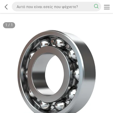
1
/
1