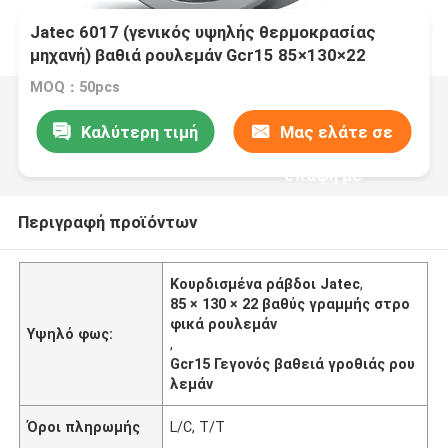
Jatec 6017 (γενικός υψηλής θερμοκρασίας
μηχανή) βαθιά ρουλεμάν Gcr15 85×130×22
αυλακιού
MOQ：50pcs
Καλύτερη τιμή
Μας ελάτε σε
επαφή με
Περιγραφή προϊόντων
Κουρδισμένα ράβδοι Jatec
,
85 × 130 × 22 βαθύς γραμμής στρο
φικά ρουλεμάν
Υψηλό φως:
,
Gcr15 Γεγονός βαθειά γροθιάς ρου
λεμάν
Όροι πληρωμής
L/C, T/T