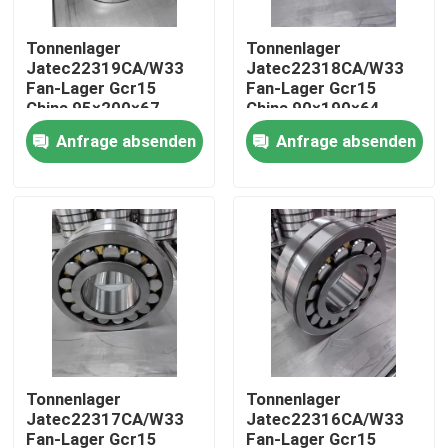
Tonnenlager
Tonnenlager
Über uns
Jatec22319CA/W33
Jatec22318CA/W33
Fan-Lager Gcr15
Fan-Lager Gcr15
China 95×200×67
China 90×190×64
Fabrik-Tour
Anfrage absenden
Anfrage absenden
Qualitätskontrolle
Kontaktiere uns
Nachrichten
Fälle
Tonnenlager
Tonnenlager
Jatec22317CA/W33
Jatec22316CA/W33
Industrielles Rollenlager
Fan-Lager Gcr15
Fan-Lager Gcr15