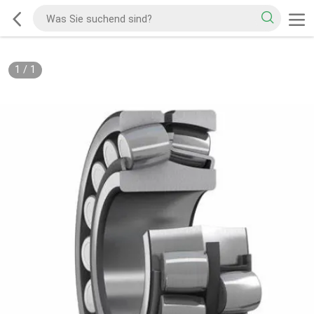
1
/
1