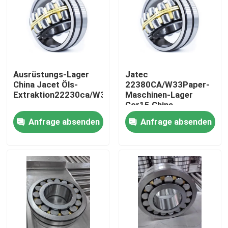
Ausrüstungs-Lager
Jatec
China Jacet Öls-
22380CA/W33Paper-
Extraktion22230ca/W33
Maschinen-Lager
Gcr15 China
Anfrage absenden
Anfrage absenden
Zuhause
Produkte
Videos