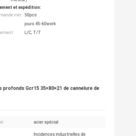
ement et expédition:
mande min:
50pcs
jours 45-60work
iement:
L/C, T/T
es profonds Gcr15 35×80×21 de cannelure de
ir:
acier spécial
Incidences industrielles de