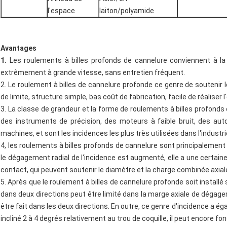
l'espace
laiton/polyamide
Avantages
1.
Les roulements à billes profonds de cannelure conviennent à la
extrêmement à grande vitesse, sans entretien fréquent.
2. Le roulement à billes de cannelure profonde ce genre de soutenir l
de limite, structure simple, bas coût de fabrication, facile de réaliser 
3. La classe de grandeur et la forme de roulements à billes profonds
des instruments de précision, des moteurs à faible bruit, des au
machines, et sont les incidences les plus très utilisées dans l'indust
4, les roulements à billes profonds de cannelure sont principalement
le dégagement radial de l'incidence est augmenté, elle a une certain
contact, qui peuvent soutenir le diamètre et la charge combinée axial
5. Après que le roulement à billes de cannelure profonde soit installé s
dans deux directions peut être limité dans la marge axiale de dégagem
être fait dans les deux directions. En outre, ce genre d'incidence a 
incliné 2 à 4 degrés relativement au trou de coquille, il peut encore 