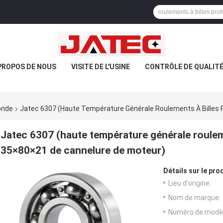
PROPOS DE NOUS
VISITE DE L'USINE
CONTRÔLE DE QUALIT
onde
Jatec 6307 (haute Température Générale Roulements À Billes 
Jatec 6307 (haute température générale roulem
35×80×21 de cannelure de moteur)
Détails sur le prod
Lieu d'origine:
Nom de marque:
Numéro de modèl