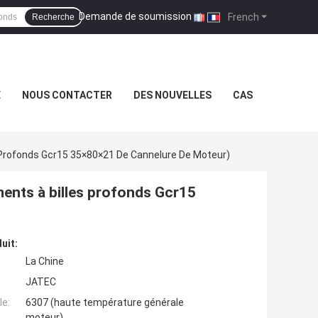
Demande de soumission
|
French
Recherche
É
NOUS CONTACTER
DES NOUVELLES
CAS
Profonds Gcr15 35×80×21 De Cannelure De Moteur)
ents à billes profonds Gcr15
uit:
La Chine
JATEC
e:
6307 (haute température générale
moteur)