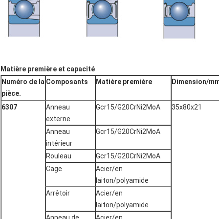
Matière première et capacité
Numéro de la
Composants
Matière première
Dimension/m
pièce.
6307
Anneau
Gcr15/G20CrNi2MoA
35x80x21
externe
Anneau
Gcr15/G20CrNi2MoA
intérieur
Rouleau
Gcr15/G20CrNi2MoA
Cage
Acier/en
laiton/polyamide
Arrêtoir
Acier/en
laiton/polyamide
Anneau de
Acier/en