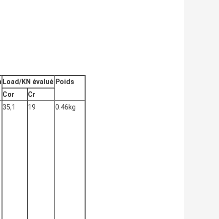
m
Load/KN évalué
Poids
Cor
Cr
35,1
19
0.46kg