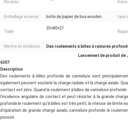
Rouleau:
Indust
Emballage externe:
boîte de papier de box.wooden
type 
35×80×21
Taille:
Rappo
Mettre en évidence:
Des roulements à billes à rainures profonde
Lancement de produit de
6307
Description
Des roulements à billes profonds de cannelure sont principalement
également peuvent soutenir la charge radiale et la charge axiale. Quan
contact est zéro. Quand le roulement à billes de cannelure profonde a
l'incidence angulaire de contact et peut résister à la grande charge
profonde le roulement qu'à billes est très petit, la vitesse de limite 
d'opération de grande charge axiale, cannelure profonde le roulement
poussé.