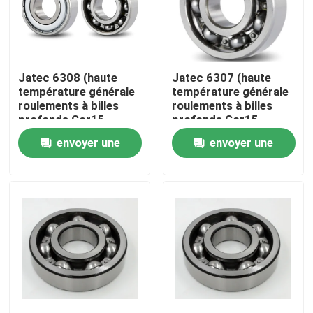
À propos de nous
Jatec 6308 (haute
Jatec 6307 (haute
Visite de l'usine
température générale
température générale
roulements à billes
roulements à billes
profonds Gcr15
profonds Gcr15
Contrôle de qualité
40×90×23 de
35×80×21 de
envoyer une
envoyer une
cannelure de moteur)
cannelure de moteur)
demande
demande
Nous contacter
Des nouvelles
Cas
Roulement à rouleaux industriel