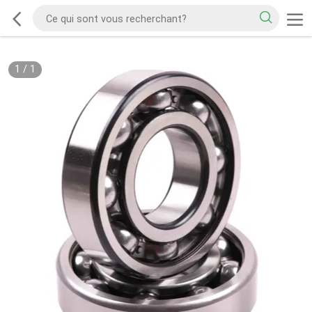
1
/
1