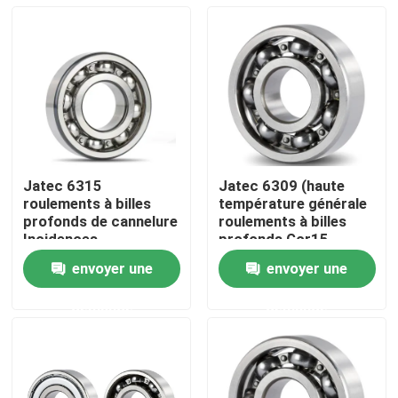
Jatec 6315
Jatec 6309 (haute
roulements à billes
température générale
profonds de cannelure
roulements à billes
Incidences
profonds Gcr15
industrielles Gcr15
45×100×25 de
envoyer une
envoyer une
Chine de réducteur
cannelure de moteur)
Domicile
demande
demande
Des produits
Vidéos