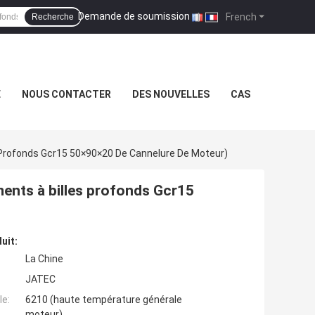
Demande de soumission
|
French
Recherche
É
NOUS CONTACTER
DES NOUVELLES
CAS
Profonds Gcr15 50×90×20 De Cannelure De Moteur)
ents à billes profonds Gcr15
uit:
La Chine
JATEC
e:
6210 (haute température générale
moteur)