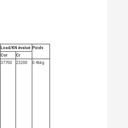
Load/KN évalué
Poids
Cor
Cr
37700
23200
0.46kg