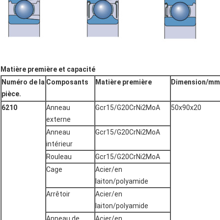
Matière première et capacité
Numéro de la
Composants
Matière première
Dimension/mm
pièce.
6210
Anneau
Gcr15/G20CrNi2MoA
50x90x20
externe
Anneau
Gcr15/G20CrNi2MoA
intérieur
Rouleau
Gcr15/G20CrNi2MoA
Cage
Acier/en
laiton/polyamide
Arrêtoir
Acier/en
laiton/polyamide
Anneau de
Acier/en