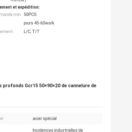
ement et expédition:
mande min:
50PCS
jours 45-60work
iement:
L/C, T/T
es profonds Gcr15 50×90×20 de cannelure de
ir:
acier spécial
Incidences industrielles de