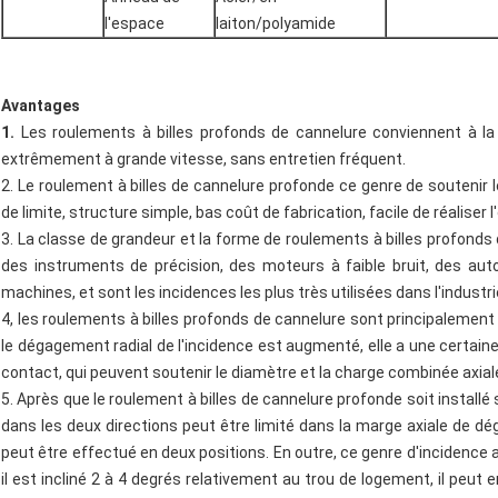
l'espace
laiton/polyamide
Avantages
1.
Les roulements à billes profonds de cannelure conviennent à la
extrêmement à grande vitesse, sans entretien fréquent.
2. Le roulement à billes de cannelure profonde ce genre de soutenir l
de limite, structure simple, bas coût de fabrication, facile de réaliser 
3. La classe de grandeur et la forme de roulements à billes profonds
des instruments de précision, des moteurs à faible bruit, des au
machines, et sont les incidences les plus très utilisées dans l'indust
4, les roulements à billes profonds de cannelure sont principalement
le dégagement radial de l'incidence est augmenté, elle a une certain
contact, qui peuvent soutenir le diamètre et la charge combinée axial
5. Après que le roulement à billes de cannelure profonde soit installé s
dans les deux directions peut être limité dans la marge axiale de dé
peut être effectué en deux positions. En outre, ce genre d'incidenc
il est incliné 2 à 4 degrés relativement au trou de logement, il peu