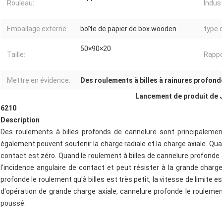
Rouleau:
Indust
Emballage externe:
boîte de papier de box.wooden
type 
50×90×20
Taille:
Rappo
Mettre en évidence:
Des roulements à billes à rainures profonde
Lancement de produit de
6210
Description
Des roulements à billes profonds de cannelure sont principalement
également peuvent soutenir la charge radiale et la charge axiale. Quan
contact est zéro. Quand le roulement à billes de cannelure profonde a
l'incidence angulaire de contact et peut résister à la grande charge
profonde le roulement qu'à billes est très petit, la vitesse de limite 
d'opération de grande charge axiale, cannelure profonde le roulement
poussé.