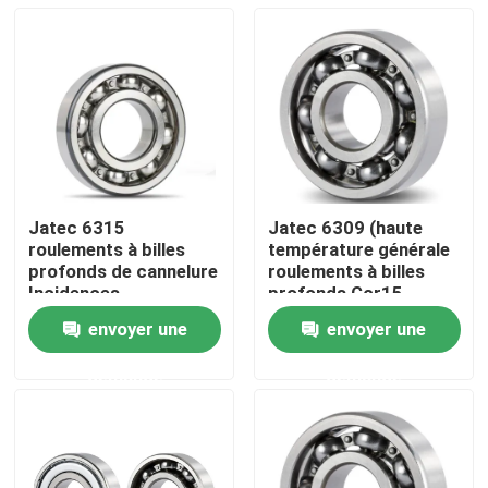
Jatec 6315
Jatec 6309 (haute
roulements à billes
température générale
profonds de cannelure
roulements à billes
Incidences
profonds Gcr15
industrielles Gcr15
45×100×25 de
envoyer une
envoyer une
Chine de réducteur
cannelure de moteur)
Domicile
demande
demande
Des produits
Vidéos