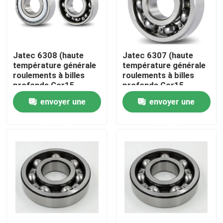
À propos de nous
Jatec 6308 (haute
Jatec 6307 (haute
Visite de l'usine
température générale
température générale
roulements à billes
roulements à billes
profonds Gcr15
profonds Gcr15
Contrôle de qualité
40×90×23 de
35×80×21 de
envoyer une
envoyer une
cannelure de moteur)
cannelure de moteur)
demande
demande
Nous contacter
Des nouvelles
Cas
Roulement à rouleaux industriel