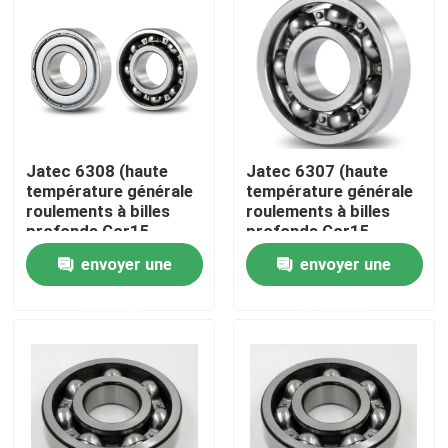
À propos de nous
Visite de l'usine
Jatec 6308 (haute
Jatec 6307 (haute
Contrôle de qualité
température générale
température générale
roulements à billes
roulements à billes
profonds Gcr15
profonds Gcr15
Nous contacter
40×90×23 de
35×80×21 de
envoyer une
envoyer une
cannelure de moteur)
cannelure de moteur)
demande
demande
Des nouvelles
Cas
Roulement à rouleaux industriel