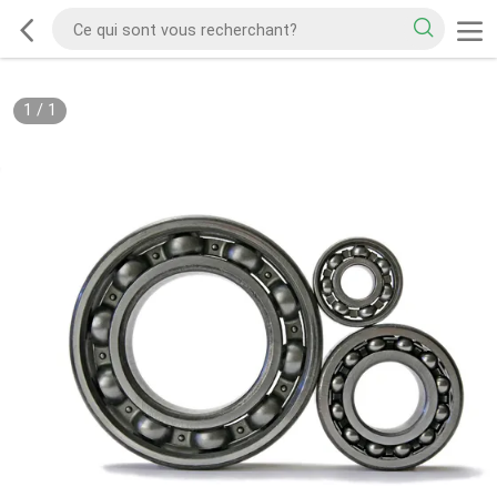
1
/
1