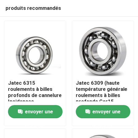
produits recommandés
Jatec 6315
Jatec 6309 (haute
roulements à billes
température générale
profonds de cannelure
roulements à billes
Domicile
Incidences
profonds Gcr15
industrielles Gcr15
45×100×25 de
envoyer une
envoyer une
Chine de réducteur
cannelure de moteur)
Des produits
demande
demande
Vidéos