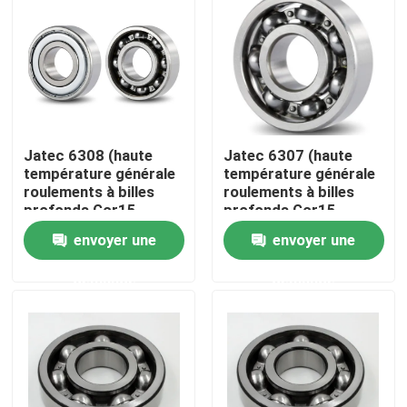
À propos de nous
Visite de l'usine
Jatec 6308 (haute
Jatec 6307 (haute
Contrôle de qualité
température générale
température générale
roulements à billes
roulements à billes
profonds Gcr15
profonds Gcr15
Nous contacter
40×90×23 de
35×80×21 de
envoyer une
envoyer une
cannelure de moteur)
cannelure de moteur)
demande
demande
Des nouvelles
Cas
Roulement à rouleaux industriel