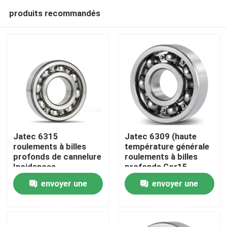
produits recommandés
Jatec 6315
Jatec 6309 (haute
roulements à billes
température générale
profonds de cannelure
roulements à billes
Domicile
Incidences
profonds Gcr15
industrielles Gcr15
45×100×25 de
envoyer une
envoyer une
Chine de réducteur
cannelure de moteur)
Des produits
demande
demande
Vidéos