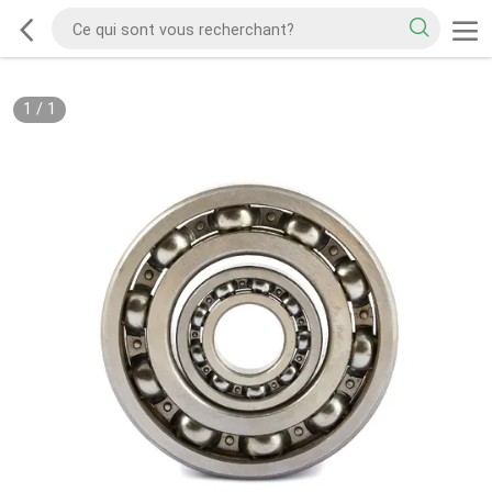
1
/
1