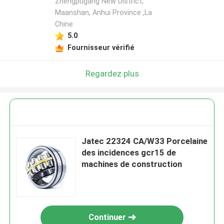
Zhengpugang New District,
Maanshan, Anhui Province ,La
Chine
5.0
Fournisseur vérifié
Regardez plus
Jatec 22324 CA/W33 Porcelaine
des incidences gcr15 de
machines de construction
Continuer