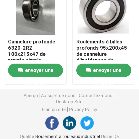
Roulement à rouleaux sphérique
Roulement à billes de cannelure profonde
Cannelure profonde
Roulements à billes
6320-2RZ
profonds 95x200x45
100x215x47 de
de cannelure
Roulement à rouleaux cylindrique
rangée simple
d'incidences de
d'incidences de
matériel de la
envoyer une
envoyer une
mélangeur concret
construction 6319-
Roulements à rouleaux coniques de précision
d'OEM
2RZ
demande
demande
Incidences de matériel de construction
Aperçu
Au sujet de nous
Contactez-nous
Desktop Site
Plan du site
Privacy Policy
Incidences de machines d'exploitation
Incidences de machines de textile
Qualité
Roulement à rouleaux industriel
Usine De