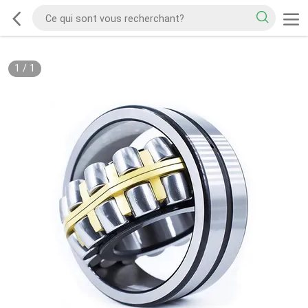
1
/
1