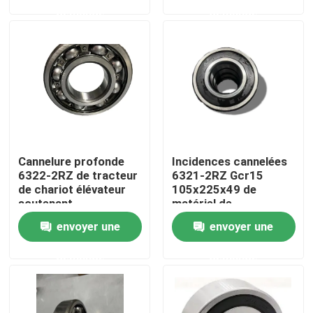
demande
demande
À propos de nous
Visite de l'usine
Contrôle de qualité
Cannelure profonde
Incidences cannelées
Nous contacter
6322-2RZ de tracteur
6321-2RZ Gcr15
de chariot élévateur
105x225x49 de
soutenant
matériel de
Des nouvelles
110x240x50
construction
envoyer une
envoyer une
demande
demande
Cas
Roulement à rouleaux industriel