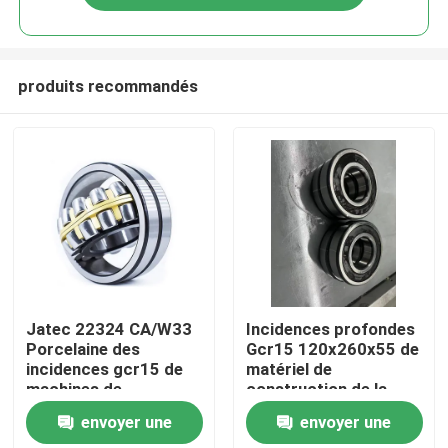
produits recommandés
Domicile
Jatec 22324 CA/W33
Incidences profondes
Porcelaine des
Gcr15 120x260x55 de
incidences gcr15 de
matériel de
Des produits
machines de
construction de la
construction
cannelure 6324-2RZ
envoyer une
envoyer une
Vidéos